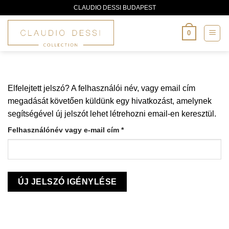
Skip
CLAUDIO DESSI BUDAPEST
to
content
0
Elfelejtett jelszó? A felhasználói név, vagy email cím
megadását követően küldünk egy hivatkozást, amelynek
segítségével új jelszót lehet létrehozni email-en keresztül.
Kötelező
Felhasználónév vagy e-mail cím
*
ÚJ JELSZÓ IGÉNYLÉSE