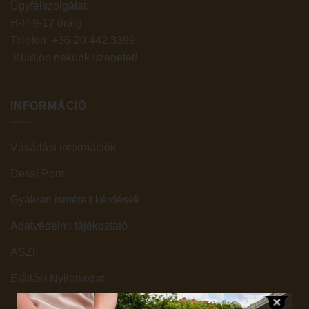
Ügyfélszolgálat:
H-P 9-17 óráig
Telefon: +36-20 442 3399
Küldjön nekünk üzenetet
!
INFORMÁCIÓ
Vásárlási információk
Dessi Pont
Gyakran ismételt kérdések
Adatvédelmi tájékoztató
ÁSZF
Elállási Nyilatkozat