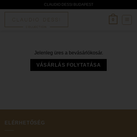
Skip
CLAUDIO DESSI BUDAPEST
to
content
0
Jelenleg üres a bevásárlókosár.
VÁSÁRLÁS FOLYTATÁSA
ELÉRHETŐSÉG