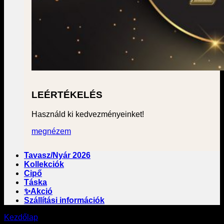
LEÉRTÉKELÉS
Használd ki kedvezményeinket!
megnézem
Tavasz/Nyár 2026
Kollekciók
Cipő
Táska
✨Akció
Szállítási információk
Kezdőlap
/
“barna” címkével rendelkező termékek