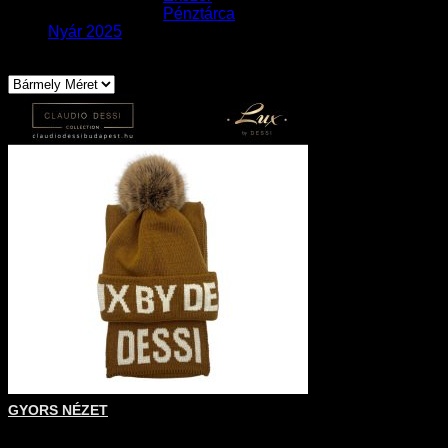
Pénztárca
Nyár 2025
Méret szerint
GYORS NÉZET
+