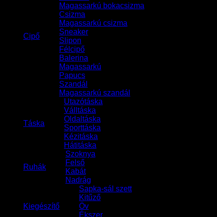
Magassarkú bokacsizma
Csizma
Magassarkú csizma
Sneaker
Cipő
Slipon
Félcipő
Balerina
Magassarkú
Papucs
Szandál
Magassarkú szandál
Utazótáska
Válltáska
Oldaltáska
Táska
Sporttáska
Kézitáska
Hátitáska
Szoknya
Felső
Ruhák
Kabát
Nadrág
Sapka-sál szett
Kitűző
Kiegészítő
Öv
Ékszer