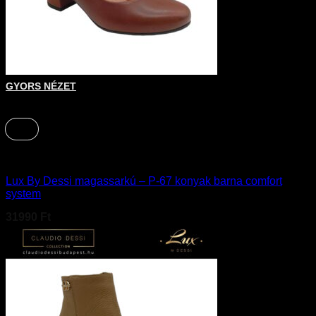
Ennek a terméknek több variációja van. A változatok a terméko
GYORS NÉZET
+
36
Cipő
Lux By Dessi magassarkú – P-67 konyak barna comfort
system
31990
Ft