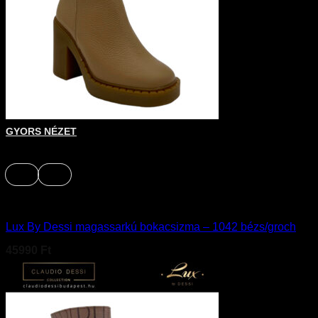
Ennek a terméknek több variációja van. A változatok a terméko
GYORS NÉZET
+
39
40
Cipő
Lux By Dessi magassarkú bokacsizma – 1042 bézs/groch
45990
Ft