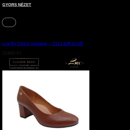
Ennek a terméknek több variációja van. A változatok a terméko
GYORS NÉZET
+
40
Cipő
Lux By Dessi sneaker – 2112 toffi lico/E
31990
Ft