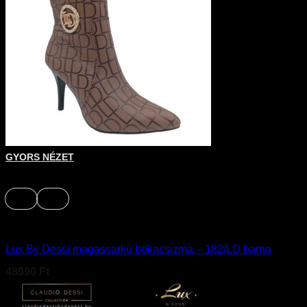
Ennek a terméknek több variációja van. A változatok a terméko
GYORS NÉZET
+
38
39
Bokacsizma
Lux By Dessi magassarkú bokacsizma – 182/LD barna
48990
Ft