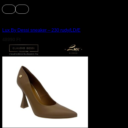
39
40
Cipő
Lux By Dessi sneaker – 230 rudy/LD/E
48990
Ft