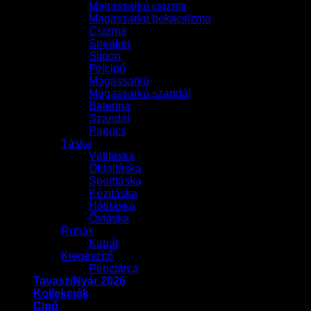
Magassarkú csizma
Magassarkú bokacsizma
Csizma
Sneaker
Slipon
Félcipő
Magassarkú
Magassarkú szandál
Balerina
Szandál
Papucs
Táska
Válltáska
Oldaltáska
Sporttáska
Kézitáska
Hátitáska
Övtáska
Ruhák
Kabát
Kiegészítő
Pénztárca
Tavasz/Nyár 2026
Kollekciók
Cipő