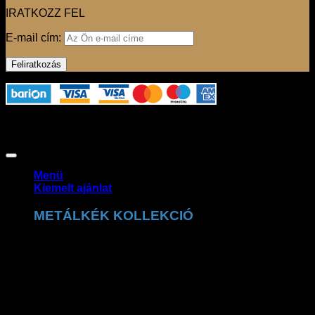
IRATKOZZ FEL
E-mail cím:
Az oldalon használt fotók szerzői jogvédelem alatt állnak,
felhasználásuk csak a jogtulajdonos engedélyével
lehetséges. Copyright 2026 ©
Claudio Dessi Budapest
Menü
Kiemelt ajánlat
METÁLKÉK KOLLEKCIÓ
A Claudio Dessi metálkék kollekció a ragyogó
részletek tökéletes kombinációja. A csillogó felületek és
prémium kidolgozás exkluzív, trendi megjelenést
biztosítanak.
MEGNÉZEM