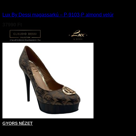
Cipő
Lux By Dessi magassarkú – P-9103-P almond velúr
37990
Ft
Ennek a terméknek több variációja van. A változatok a terméko
GYORS NÉZET
+