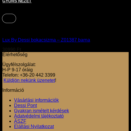
GYORS NÉZET
+
39
Csizma
Lux By Dessi bokacsizma – Z01387 barna
30990
Ft
Elérhetőség
Ügyfélszolgálat:
H-P 9-17 óráig
Telefon: +36-20 442 3399
Küldjön nekünk üzenetet
!
Információ
Vásárlási információk
Dessi Pont
Gyakran ismételt kérdések
Adatvédelmi tájékoztató
ÁSZF
Elállási Nyilatkozat