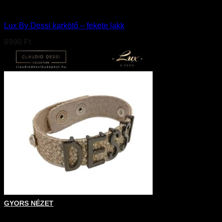
Kiegészítő
Lux By Dessi karkötő – fekete lakk
8990
Ft
GYORS NÉZET
+