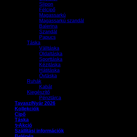
Slipon
Félcipő
Magassarkú
Magassarkú szandál
Balerina
Szandál
Papucs
Táska
Válltáska
Oldaltáska
Sporttáska
Kézitáska
Hátitáska
Övtáska
Ruhák
Kabát
Kiegészítő
Pénztárca
Tavasz/Nyár 2026
Kollekciók
Cipő
Táska
✨Akció
Szállítási információk
Belépés