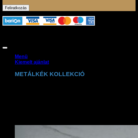
Az oldalon használt fotók szerzői jogvédelem alatt állnak,
felhasználásuk csak a jogtulajdonos engedélyével
lehetséges. Copyright 2026 ©
Claudio Dessi Budapest
Menü
Kiemelt ajánlat
METÁLKÉK KOLLEKCIÓ
A Claudio Dessi metálkék kollekció a ragyogó
részletek tökéletes kombinációja. A csillogó felületek és
prémium kidolgozás exkluzív, trendi megjelenést
biztosítanak.
MEGNÉZEM