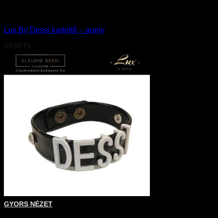
Kiegészítő
Lux By Dessi karkötő – arany
8990
Ft
GYORS NÉZET
+