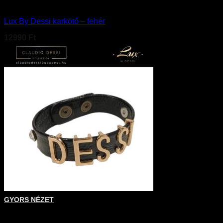
Kiegészítő
Lux By Dessi karkötő – fehér
12990
Ft
GYORS NÉZET
+