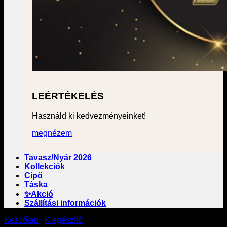
LEÉRTÉKELÉS
Használd ki kedvezményeinket!
megnézem
Tavasz/Nyár 2026
Kollekciók
Cipő
Táska
✨Akció
Szállítási információk
Kezdőlap
/
Kiegészítő
/
Ékszer