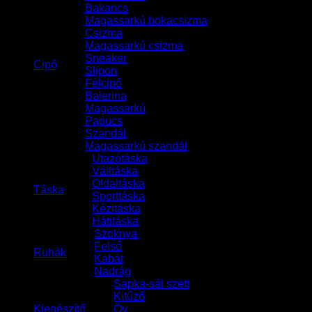
Bakancs
Magassarkú bokacsizma
Csizma
Magassarkú csizma
Sneaker
Cipő
Slipon
Félcipő
Balerina
Magassarkú
Papucs
Szandál
Magassarkú szandál
Utazótáska
Válltáska
Oldaltáska
Táska
Sporttáska
Kézitáska
Hátitáska
Szoknya
Felső
Ruhák
Kabát
Nadrág
Sapka-sál szett
Kitűző
Kiegészítő
Öv