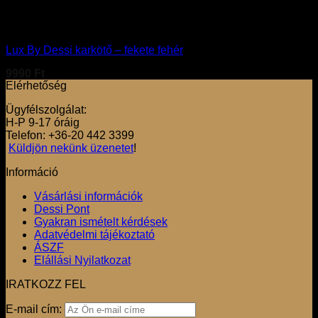
Kiegészítő
Lux By Dessi karkötő – fekete fehér
9990
Ft
Elérhetőség
Ügyfélszolgálat:
H-P 9-17 óráig
Telefon: +36-20 442 3399
Küldjön nekünk üzenetet
!
Információ
Vásárlási információk
Dessi Pont
Gyakran ismételt kérdések
Adatvédelmi tájékoztató
ÁSZF
Elállási Nyilatkozat
IRATKOZZ FEL
E-mail cím: