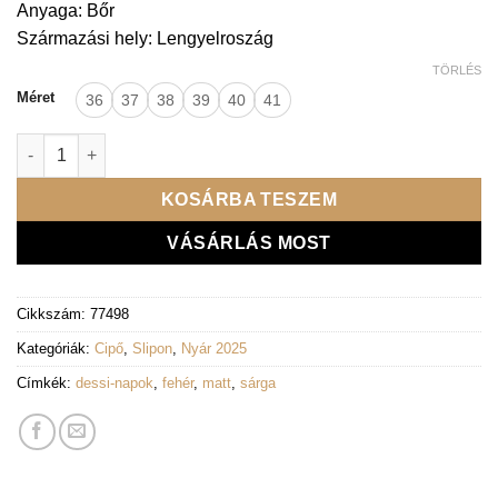
Anyaga: Bőr
Származási hely: Lengyelroszág
TÖRLÉS
Méret
36
37
38
39
40
41
Lux By Dessi slipon - Hanza23-77/17 pasztell sárga fehér menn
KOSÁRBA TESZEM
VÁSÁRLÁS MOST
Cikkszám:
77498
Kategóriák:
Cipő
,
Slipon
,
Nyár 2025
Címkék:
dessi-napok
,
fehér
,
matt
,
sárga