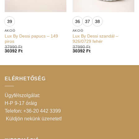
39
36
37
38
AKCIÓ
AKCIÓ
Lux By Dessi papucs – 149
Lux By Dessi szandál –
piros
926/0729 fehér
37990
Ft
37990
Ft
30392
Ft
30392
Ft
ELÉRHETŐSÉG
Ügyfélszolgálat:
H-P 9-17 óráig
Telefon: +36-20 442 3399
Küldjön nekünk üzenetet
!