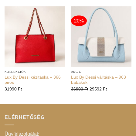
20%
KOLLEKCIÓK
AKCIÓ
Lux By Dessi kézitáska – 366
Lux By Dessi válltáska – 963
piros
babakék
31990
Ft
36990
Ft
29592
Ft
ELÉRHETŐSÉG
Ügyfélszolgálat: