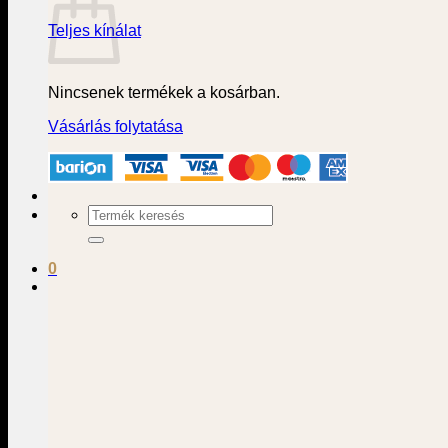
Teljes kínálat
Nincsenek termékek a kosárban.
Vásárlás folytatása
Keresés
a
következőre:
0