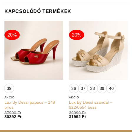
KAPCSOLÓDÓ TERMÉKEK
20%
20%
39
36
37
38
39
40
AKCIÓ
AKCIÓ
Lux By Dessi papucs – 149
Lux By Dessi szandál –
piros
922/0654 bézs
37990
Ft
39990
Ft
30392
Ft
31992
Ft