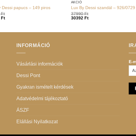
AKCIÓ
 Dessi papucs – 149 piros
Lux By Dessi szandál – 926/0729
0
Ft
37990
Ft
2
Ft
30392
Ft
INFORMÁCIÓ
IR
E-m
Vásárlási információk
Dessi Pont
Gyakran ismételt kérdések
Adatvédelmi tájékoztató
ÁSZF
Elállási Nyilatkozat