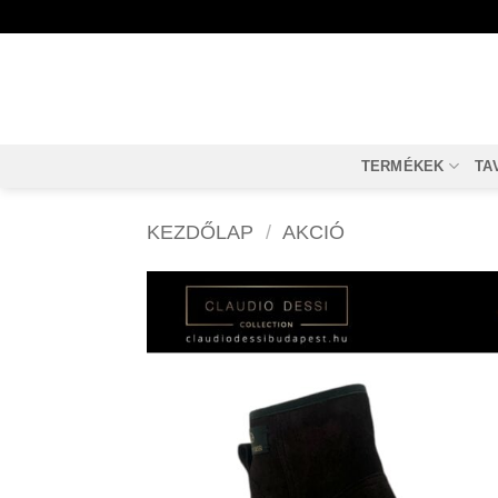
Skip
to
content
TERMÉKEK
TA
KEZDŐLAP
/
AKCIÓ