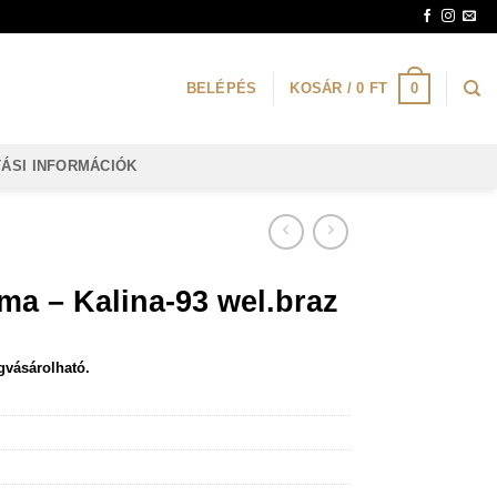
0
BELÉPÉS
KOSÁR /
0
FT
TÁSI INFORMÁCIÓK
ma – Kalina-93 wel.braz
gvásárolható.