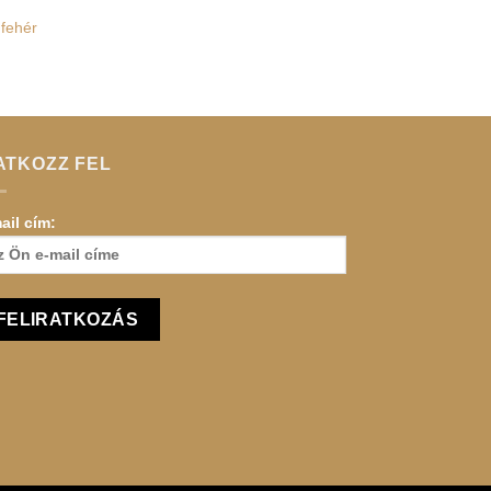
 fehér
ATKOZZ FEL
ail cím: