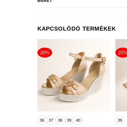
MÉRET
KAPCSOLÓDÓ TERMÉKEK
20%
20
+
+
36
37
38
39
40
39