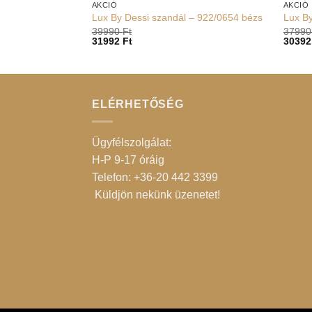
AKCIÓ
AKCIÓ
Lux By Dessi szandál – 922/0654 bézs
Lux By
39990
Ft
3799
31992
Ft
3039
ELÉRHETŐSÉG
Ügyfélszolgálat:
H-P 9-17 óráig
Telefon: +36-20 442 3399
Küldjön nekünk üzenetet
!