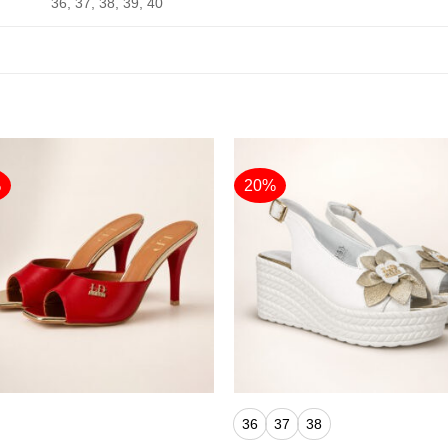
36, 37, 38, 39, 40
%
20%
+
36
37
38