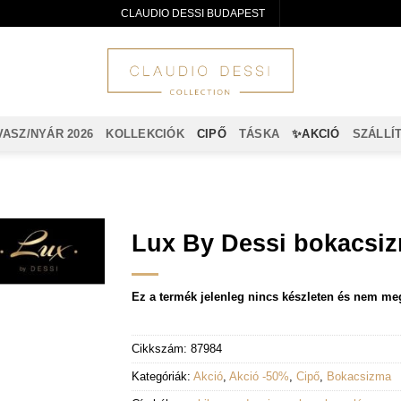
CLAUDIO DESSI BUDAPEST
VASZ/NYÁR 2026
KOLLEKCIÓK
CIPŐ
TÁSKA
✨AKCIÓ
SZÁLLÍ
Lux By Dessi bokacsiz
Ez a termék jelenleg nincs készleten és nem me
Cikkszám:
87984
Kategóriák:
Akció
,
Akció -50%
,
Cipő
,
Bokacsizma