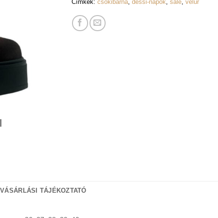
Címkék:
csokibarna
,
dessi-napok
,
sale
,
velúr
 VÁSÁRLÁSI TÁJÉKOZTATÓ