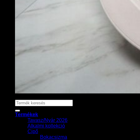
Keresés
a
következőre:
Termékek
Tavasz/Nyár 2026
Alkalmi kollekció
Cipő
Bokacsizma