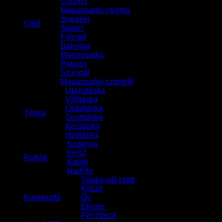
Csizma
Magassarkú csizma
Sneaker
Cipő
Slipon
Félcipő
Balerina
Magassarkú
Papucs
Szandál
Magassarkú szandál
Utazótáska
Válltáska
Oldaltáska
Táska
Sporttáska
Kézitáska
Hátitáska
Szoknya
Felső
Ruhák
Kabát
Nadrág
Sapka-sál szett
Kitűző
Kiegészítő
Öv
Ékszer
Pénztárca