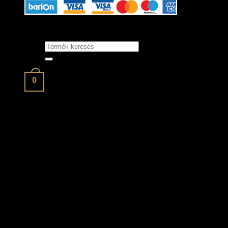
Keresés
a
következőre:
0