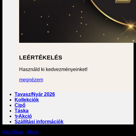
LEÉRTÉKELÉS
Használd ki kedvezményeinket!
megnézem
Tavasz/Nyár 2026
Kollekciók
Cipő
Táska
✨Akció
Szállítási információk
Kezdőlap
/
Akció