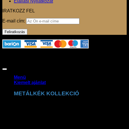
Elállási Nyilatkozat
IRATKOZZ FEL
E-mail cím:
Az oldalon használt fotók szerzői jogvédelem alatt állnak,
felhasználásuk csak a jogtulajdonos engedélyével
lehetséges. Copyright 2026 ©
Claudio Dessi Budapest
Menü
Kiemelt ajánlat
METÁLKÉK KOLLEKCIÓ
A Claudio Dessi metálkék kollekció a ragyogó
részletek tökéletes kombinációja. A csillogó felületek és
prémium kidolgozás exkluzív, trendi megjelenést
biztosítanak.