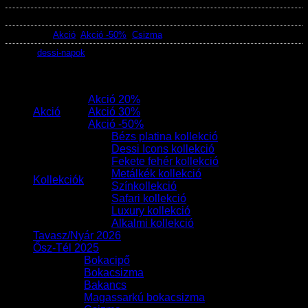
Cikkszám:
28979
Kategóriák:
Akció
,
Akció -50%
,
Csizma
Címke:
dessi-napok
Termékek
Akció 20%
Akció
Akció 30%
Akció -50%
Bézs platina kollekció
Dessi Icons kollekció
Fekete fehér kollekció
Metálkék kollekció
Kollekciók
Színkollekció
Safari kollekció
Luxury kollekció
Alkalmi kollekció
Tavasz/Nyár 2026
Ősz-Tél 2025
Bokacipő
Bokacsizma
Bakancs
Magassarkú bokacsizma