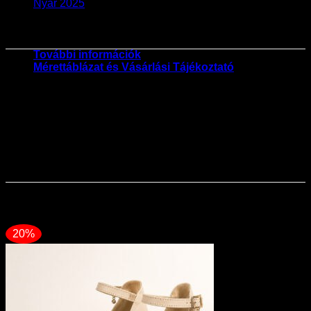
Nyár 2025
További információk
Mérettáblázat és Vásárlási Tájékoztató
Méret
36, 38, 39, 40
Szezon
Ősz-Tél
Kapcsolódó termékek
20%