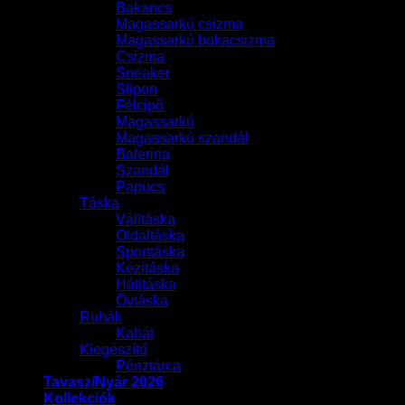
Bakancs
Magassarkú csizma
Magassarkú bokacsizma
Csizma
Sneaker
Slipon
Félcipő
Magassarkú
Magassarkú szandál
Balerina
Szandál
Papucs
Táska
Válltáska
Oldaltáska
Sporttáska
Kézitáska
Hátitáska
Övtáska
Ruhák
Kabát
Kiegészítő
Pénztárca
Tavasz/Nyár 2026
Kollekciók