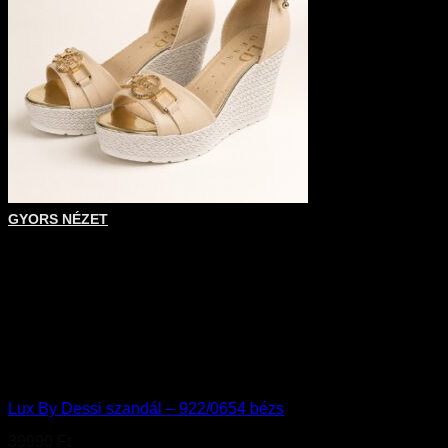
Ennek a terméknek több variációja van. A változatok a terméko
GYORS NÉZET
+
36
37
38
39
40
Akció
Lux By Dessi szandál – 922/0654 bézs
39990
Ft