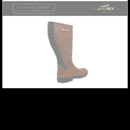
Lux By Dessi csizma – F940
konyak barna
Ez a termék jelenleg nincs készleten és nem megvásárolható.