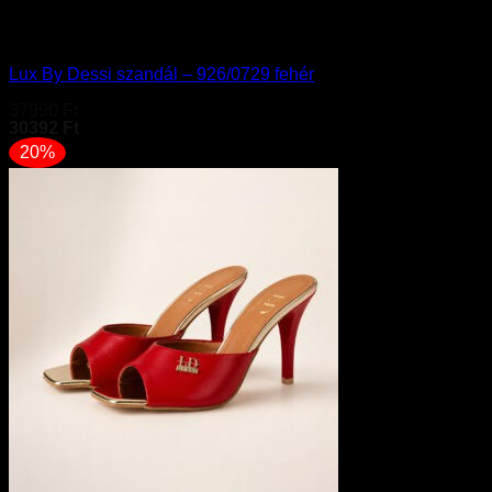
Akció
Lux By Dessi szandál – 926/0729 fehér
37990
Ft
30392
Ft
20%