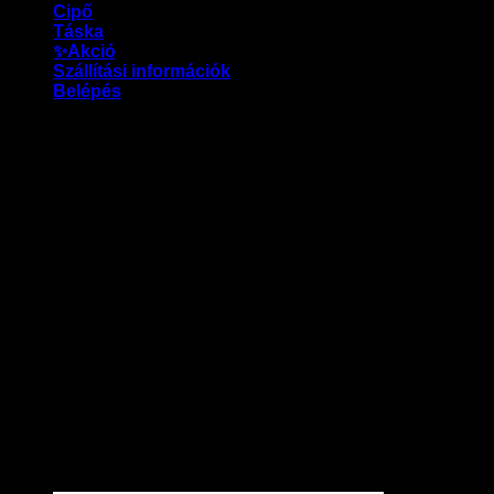
Cipő
Táska
✨Akció
Szállítási információk
Belépés