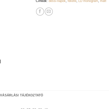
Címkék:
dessi-napok
,
fekete
,
LD monogram
,
matt
 VÁSÁRLÁSI TÁJÉKOZTATÓ