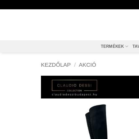
Skip
to
content
TERMÉKEK
TA
KEZDŐLAP
/
AKCIÓ