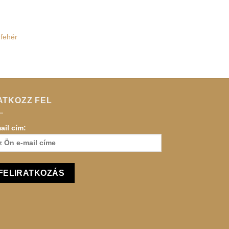
 fehér
ATKOZZ FEL
ail cím: