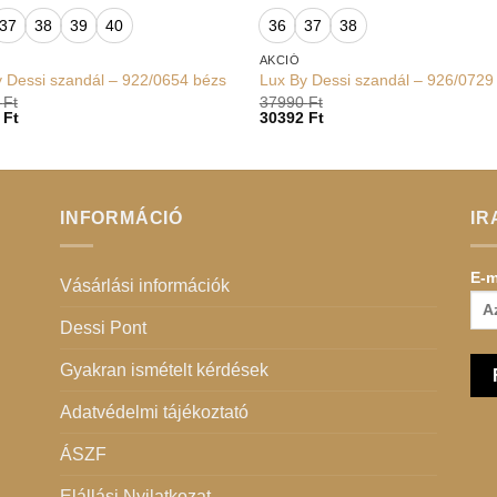
37
38
39
40
36
37
38
AKCIÓ
 Dessi szandál – 922/0654 bézs
Lux By Dessi szandál – 926/0729
0
Ft
37990
Ft
2
Ft
30392
Ft
INFORMÁCIÓ
IR
E-m
Vásárlási információk
Dessi Pont
Gyakran ismételt kérdések
Adatvédelmi tájékoztató
ÁSZF
Elállási Nyilatkozat