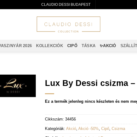
CLAUDIO DESSI BUDAPEST
VASZ/NYÁR 2026
KOLLEKCIÓK
CIPŐ
TÁSKA
✨AKCIÓ
SZÁLLÍ
Lux By Dessi csizma –
Ez a termék jelenleg nincs készleten és nem me
Cikkszám:
34456
Kategóriák:
Akció
,
Akció -50%
,
Cipő
,
Csizma