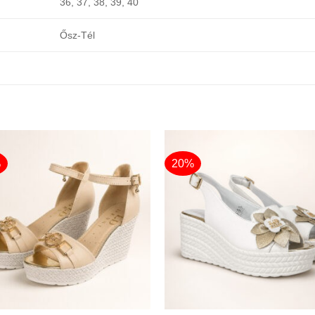
36, 37, 38, 39, 40
Ősz-Tél
%
20%
+