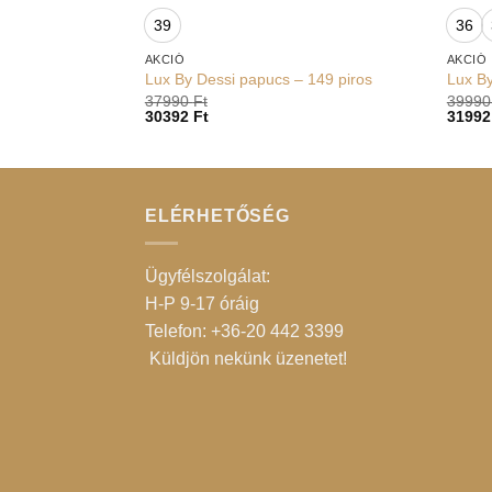
39
36
AKCIÓ
AKCIÓ
Lux By Dessi papucs – 149 piros
Lux By
37990
Ft
3999
30392
Ft
3199
ELÉRHETŐSÉG
Ügyfélszolgálat:
H-P 9-17 óráig
Telefon: +36-20 442 3399
Küldjön nekünk üzenetet
!