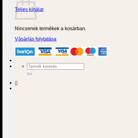
Teljes kínálat
Nincsenek termékek a kosárban.
Vásárlás folytatása
Keresés
a
következőre:
0