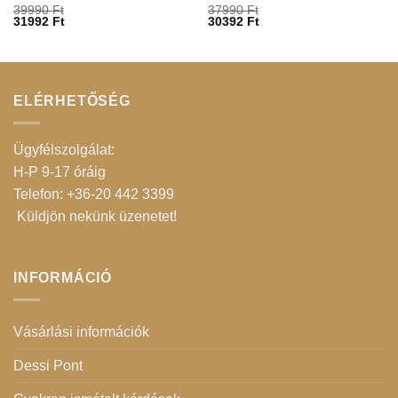
39990
Ft
37990
Ft
31992
Ft
30392
Ft
ELÉRHETŐSÉG
Ügyfélszolgálat:
H-P 9-17 óráig
Telefon: +36-20 442 3399
Küldjön nekünk üzenetet
!
INFORMÁCIÓ
Vásárlási információk
Dessi Pont