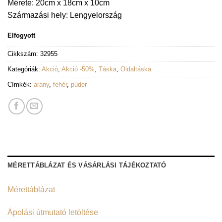
Mérete: 20cm x 18cm x 10cm
Származási hely: Lengyelország
Elfogyott
Cikkszám:
32955
Kategóriák:
Akció
,
Akció -50%
,
Táska
,
Oldaltáska
Címkék:
arany
,
fehér
,
púder
MÉRETTÁBLÁZAT ÉS VÁSÁRLÁSI TÁJÉKOZTATÓ
Mérettáblázat
Ápolási útmutató letöltése