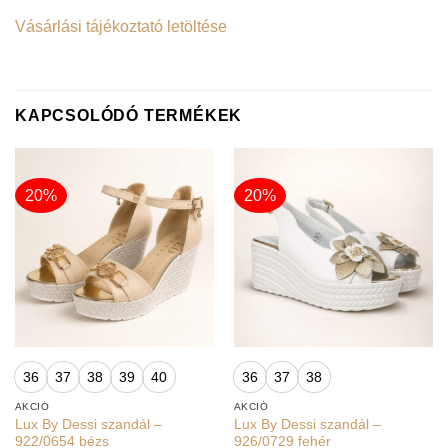
Vásárlási tájékoztató letöltése
KAPCSOLÓDÓ TERMÉKEK
20%
20%
36
37
38
39
40
36
37
38
AKCIÓ
AKCIÓ
Lux By Dessi szandál –
Lux By Dessi szandál –
922/0654 bézs
926/0729 fehér