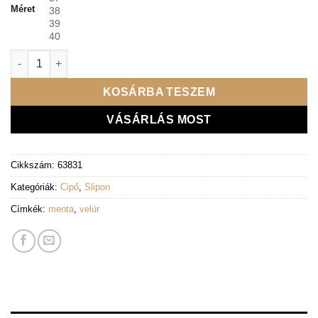
Méret
38
39
40
Lux By Dessi slipon - 341/1 pistacia mennyiség
KOSÁRBA TESZEM
VÁSÁRLÁS MOST
Cikkszám:
63831
Kategóriák:
Cipő
,
Slipon
Címkék:
menta
,
velúr