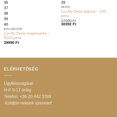
36
39
AKCIÓ
37
Lux By Dessi papucs – 149
38
piros
39
37990
Ft
30392
Ft
40
KOLLEKCIÓK
Lux By Dessi magassarkó –
9103 piros
39990
Ft
ELÉRHETŐSÉG
Ügyfélszolgálat:
H-P 9-17 óráig
Telefon: +36-20 442 3399
Küldjön nekünk üzenetet
!