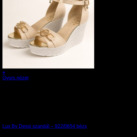
+
Ennek
Gyors nézet
a
36
terméknek
37
több
38
variációja
39
van.
40
A
Akció
változatok
a
Lux By Dessi szandál – 922/0654 bézs
termékoldalon
választhatók
39990
Ft