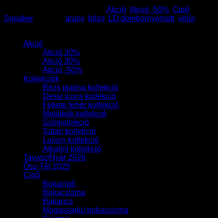
Cikkszám:
19862
Kategóriák:
Akció
,
Akció -50%
,
Cipő
,
Sneaker
Címkék:
arany
,
bézs
,
LD dombornyomott
,
velúr
Termékek
Akció
Akció 20%
Akció 30%
Akció -50%
Kollekciók
Bézs platina kollekció
Dessi Icons kollekció
Fekete fehér kollekció
Metálkék kollekció
Színkollekció
Safari kollekció
Luxury kollekció
Alkalmi kollekció
Tavasz/Nyár 2026
Ősz-Tél 2025
Cipő
Bokacipő
Bokacsizma
Bakancs
Magassarkú bokacsizma