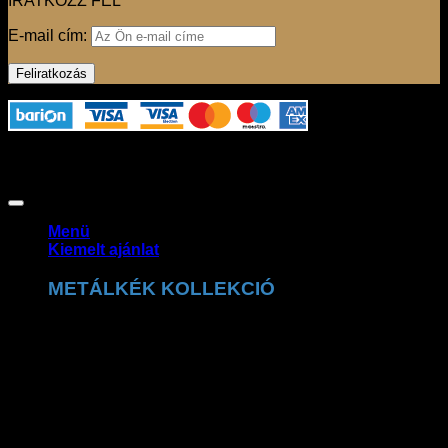
IRATKOZZ FEL
E-mail cím:
Az oldalon használt fotók szerzői jogvédelem alatt állnak,
felhasználásuk csak a jogtulajdonos engedélyével
lehetséges. Copyright 2026 ©
Claudio Dessi Budapest
Menü
Kiemelt ajánlat
METÁLKÉK KOLLEKCIÓ
A Claudio Dessi metálkék kollekció a ragyogó
részletek tökéletes kombinációja. A csillogó felületek és
prémium kidolgozás exkluzív, trendi megjelenést
biztosítanak.
MEGNÉZEM