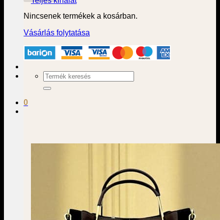
Teljes kínálat
Nincsenek termékek a kosárban.
Vásárlás folytatása
Keresés
a
következőre:
0