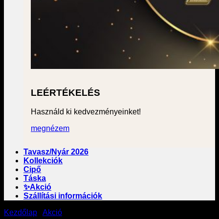
LEÉRTÉKELÉS
Használd ki kedvezményeinket!
megnézem
Tavasz/Nyár 2026
Kollekciók
Cipő
Táska
✨Akció
Szállítási információk
Kezdőlap
/
Akció