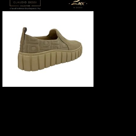
Lux By Dessi slipon –
996/RM beige
Ez a termék jelenleg nincs készleten és nem
megvásárolható.