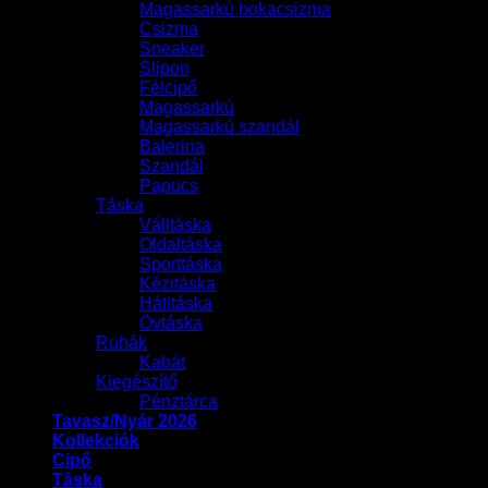
Magassarkú bokacsizma
Csizma
Sneaker
Slipon
Félcipő
Magassarkú
Magassarkú szandál
Balerina
Szandál
Papucs
Táska
Válltáska
Oldaltáska
Sporttáska
Kézitáska
Hátitáska
Övtáska
Ruhák
Kabát
Kiegészítő
Pénztárca
Tavasz/Nyár 2026
Kollekciók
Cipő
Táska