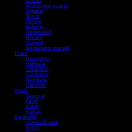
Csizma
Magassarkú csizma
Sneaker
Slipon
Félcipő
Balerina
Magassarkú
Papucs
Szandál
Magassarkú szandál
Táska
Utazótáska
Válltáska
Oldaltáska
Sporttáska
Kézitáska
Hátitáska
Ruhák
Szoknya
Felső
Kabát
Nadrág
Kiegészítő
Sapka-sál szett
Kitűző