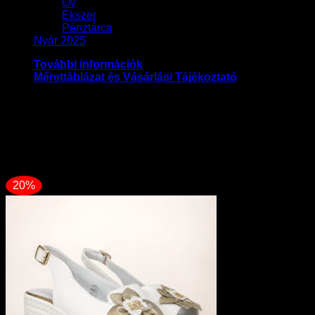
Öv
Ékszer
Pénztárca
Nyár 2025
További információk
Mérettáblázat és Vásárlási Tájékoztató
Méret
36, 37, 38, 39, 40
Kapcsolódó termékek
20%