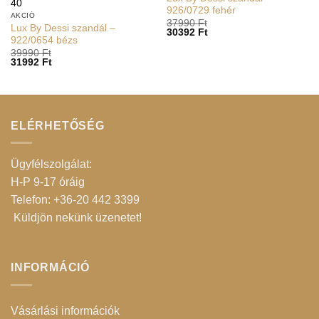
40
926/0729 fehér
AKCIÓ
37990
Ft
Lux By Dessi szandál –
30392
Ft
922/0654 bézs
39990
Ft
31992
Ft
ELÉRHETŐSÉG
Ügyfélszolgálat:
H-P 9-17 óráig
Telefon: +36-20 442 3399
Küldjön nekünk üzenetet
!
INFORMÁCIÓ
Vásárlási információk