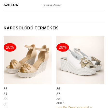
SZEZON
Tavasz-Nyár
KAPCSOLÓDÓ TERMÉKEK
20%
20%
36
36
37
37
38
38
AKCIÓ
39
Lux By Dessi szandál –