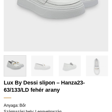
Lux By Dessi slipon – Hanza23-
63/133/LD fehér arany
Anyaga: Bőr
Származási hely: Lengyelroszág