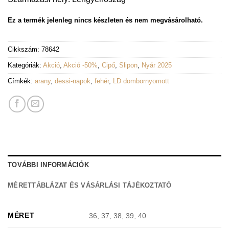
Ez a termék jelenleg nincs készleten és nem megvásárolható.
Cikkszám:
78642
Kategóriák:
Akció
,
Akció -50%
,
Cipő
,
Slipon
,
Nyár 2025
Címkék:
arany
,
dessi-napok
,
fehér
,
LD dombornyomott
TOVÁBBI INFORMÁCIÓK
MÉRETTÁBLÁZAT ÉS VÁSÁRLÁSI TÁJÉKOZTATÓ
MÉRET
36, 37, 38, 39, 40