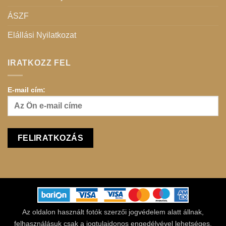
ÁSZF
Elállási Nyilatkozat
IRATKOZZ FEL
E-mail cím:
Az oldalon használt fotók szerzői jogvédelem alatt állnak,
felhasználásuk csak a jogtulajdonos engedélyével lehetséges.