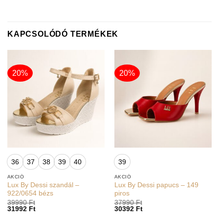
KAPCSOLÓDÓ TERMÉKEK
20%
20%
36
37
38
39
40
39
AKCIÓ
AKCIÓ
Lux By Dessi szandál –
Lux By Dessi papucs – 149
922/0654 bézs
piros
39990
Ft
37990
Ft
31992
Ft
30392
Ft