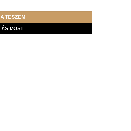
ca/LD toffi mennyiség
A TESZEM
LÁS MOST