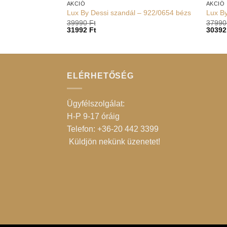
AKCIÓ
AKCIÓ
Lux By Dessi szandál – 922/0654 bézs
Lux By
39990
Ft
3799
31992
Ft
3039
ELÉRHETŐSÉG
Ügyfélszolgálat:
H-P 9-17 óráig
Telefon: +36-20 442 3399
Küldjön nekünk üzenetet
!