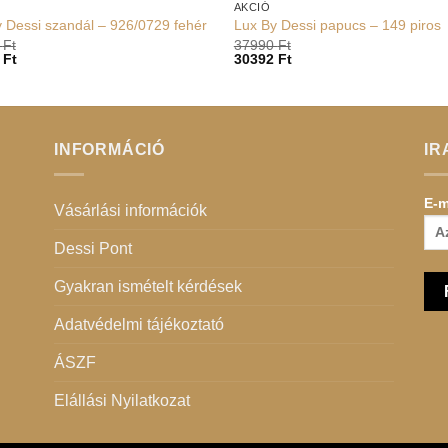
AKCIÓ
 Dessi szandál – 926/0729 fehér
Lux By Dessi papucs – 149 piros
0
Ft
37990
Ft
2
Ft
30392
Ft
INFORMÁCIÓ
IR
E-m
Vásárlási információk
Dessi Pont
Gyakran ismételt kérdések
Adatvédelmi tájékoztató
ÁSZF
Elállási Nyilatkozat