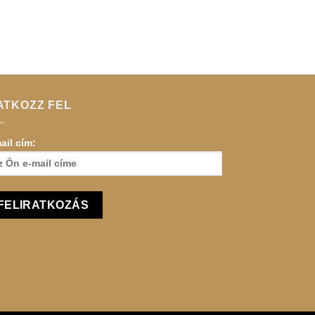
ATKOZZ FEL
ail cím: