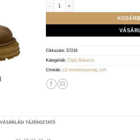
Lux By Dessi bakancs Astra-13/LUANA/matri
KOSÁRB
VÁSÁR
Cikkszám:
57216
Kategóriák:
Cipő
,
Bakancs
Címkék:
LD dombornyomott
,
toffi
 VÁSÁRLÁSI TÁJÉKOZTATÓ