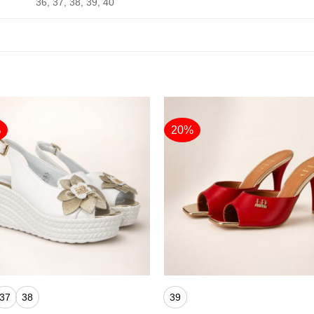
36, 37, 38, 39, 40
%
20%
+
37
38
39