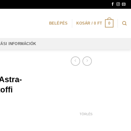
0
BELÉPÉS
KOSÁR /
0
FT
TÁSI INFORMÁCIÓK
Astra-
offi
TÖRLÉS