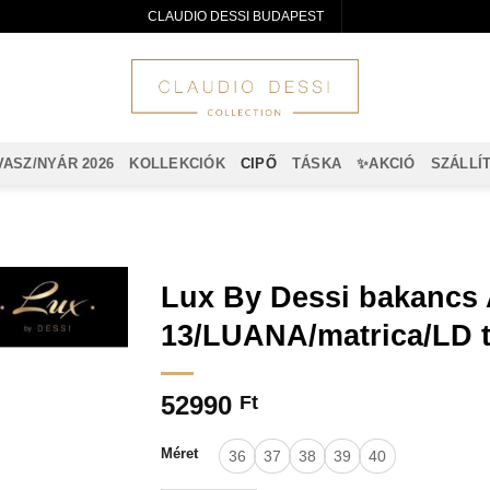
CLAUDIO DESSI BUDAPEST
VASZ/NYÁR 2026
KOLLEKCIÓK
CIPŐ
TÁSKA
✨AKCIÓ
SZÁLLÍ
Lux By Dessi bakancs 
13/LUANA/matrica/LD t
52990
Ft
Méret
36
37
38
39
40