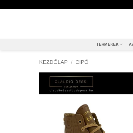
Skip
to
content
TERMÉKEK
TA
KEZDŐLAP
/
CIPŐ