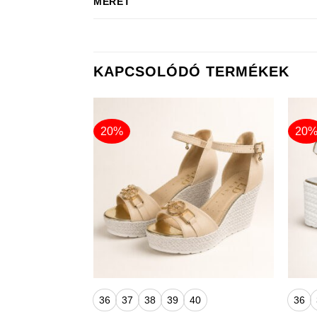
MÉRET
KAPCSOLÓDÓ TERMÉKEK
20%
20
+
+
36
37
38
39
40
36