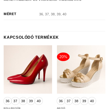
MÉRET
36, 37, 38, 39, 40
KAPCSOLÓDÓ TERMÉKEK
20%
36
37
38
39
40
36
37
38
39
40
KOLLEKCIÓK
AKCIÓ