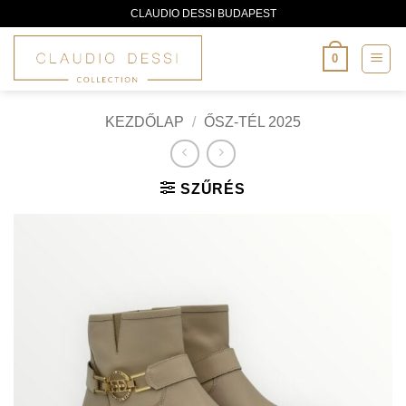
Skip
CLAUDIO DESSI BUDAPEST
to
content
0
KEZDŐLAP
/
ŐSZ-TÉL 2025
SZŰRÉS