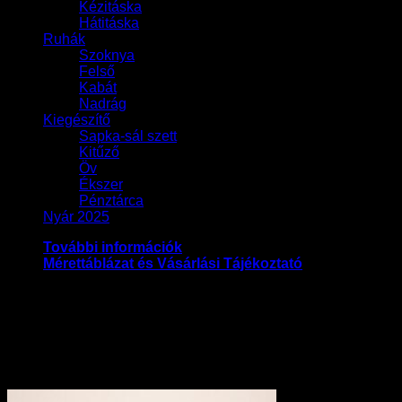
Kézitáska
Hátitáska
Ruhák
Szoknya
Felső
Kabát
Nadrág
Kiegészítő
Sapka-sál szett
Kitűző
Öv
Ékszer
Pénztárca
Nyár 2025
További információk
Mérettáblázat és Vásárlási Tájékoztató
Méret
36, 37, 38, 39, 40
Kapcsolódó termékek