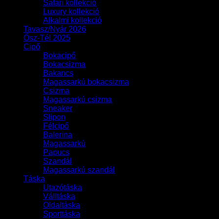
Safari kollekció
Luxury kollekció
Alkalmi kollekció
Tavasz/Nyár 2026
Ősz-Tél 2025
Cipő
Bokacipő
Bokacsizma
Bakancs
Magassarkú bokacsizma
Csizma
Magassarkú csizma
Sneaker
Slipon
Félcipő
Balerina
Magassarkú
Papucs
Szandál
Magassarkú szandál
Táska
Utazótáska
Válltáska
Oldaltáska
Sporttáska