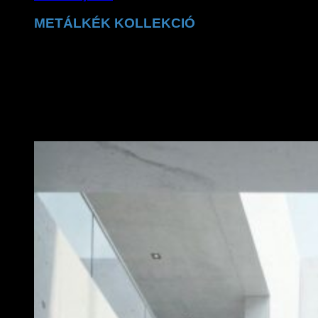
METÁLKÉK KOLLEKCIÓ
A Claudio Dessi metálkék kollekció a ragyogó
részletek tökéletes kombinációja. A csillogó felületek és
prémium kidolgozás exkluzív, trendi megjelenést
biztosítanak.
MEGNÉZEM