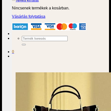
Teljes kínálat
Nincsenek termékek a kosárban.
Vásárlás folytatása
Keresés
a
következőre:
0