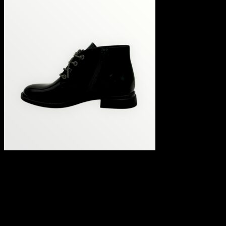
Lux By Dessi bokacipő –
2555-04/ARIZONA 7 fekete
lakk