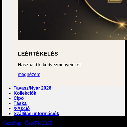
LEÉRTÉKELÉS
Használd ki kedvezményeinket!
megnézem
Tavasz/Nyár 2026
Kollekciók
Cipő
Táska
✨Akció
Szállítási információk
Kezdőlap
/
Ősz-Tél 2025