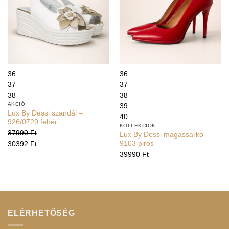
36
36
37
37
38
38
AKCIÓ
39
Lux By Dessi szandál –
40
926/0729 fehér
KOLLEKCIÓK
37990
Ft
Lux By Dessi magassarkó –
9103 piros
30392
Ft
39990
Ft
ELÉRHETŐSÉG