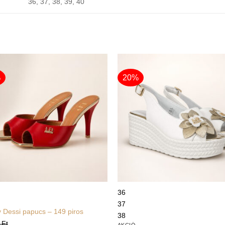
36, 37, 38, 39, 40
%
20%
+
36
37
 Dessi papucs – 149 piros
38
0
Ft