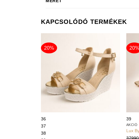
MÉRET
KAPCSOLÓDÓ TERMÉKEK
20%
20
+
+
36
39
AKCIÓ
37
Lux By
38
3799