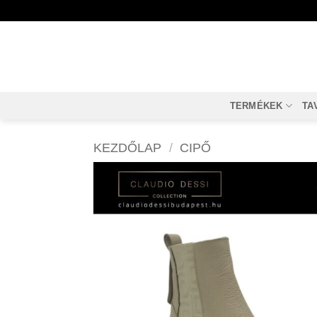
Skip
to
content
TERMÉKEK
TA
KEZDŐLAP
/
CIPŐ