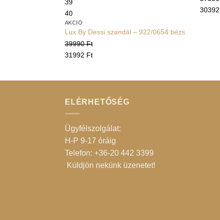
39
3039
40
AKCIÓ
Lux By Dessi szandál – 922/0654 bézs
39990
Ft
31992
Ft
ELÉRHETŐSÉG
Ügyfélszolgálat:
H-P 9-17 óráig
Telefon: +36-20 442 3399
Küldjön nekünk üzenetet
!