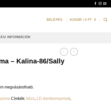
BELÉPÉS
KOSÁR /
0
FT
0
TÁSI INFORMÁCIÓK
a – Kalina-86/Sally
nem megvásárolható.
sizma
Címkék:
bézs
,
LD dombornyomott
,