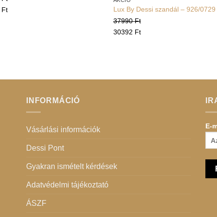
AKCIÓ
Lux By Dessi szandál – 926/0729
2
Ft
37990
Ft
30392
Ft
INFORMÁCIÓ
IR
E-m
Vásárlási információk
Dessi Pont
Gyakran ismételt kérdések
Adatvédelmi tájékoztató
ÁSZF