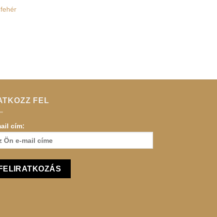
 fehér
ATKOZZ FEL
ail cím: