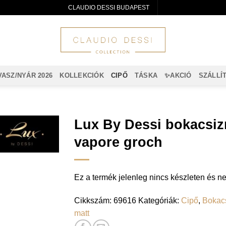
CLAUDIO DESSI BUDAPEST
VASZ/NYÁR 2026
KOLLEKCIÓK
CIPŐ
TÁSKA
✨AKCIÓ
SZÁLLÍ
Lux By Dessi bokacsizm
vapore groch
Ez a termék jelenleg nincs készleten és 
Cikkszám:
69616
Kategóriák:
Cipő
,
Bokac
matt