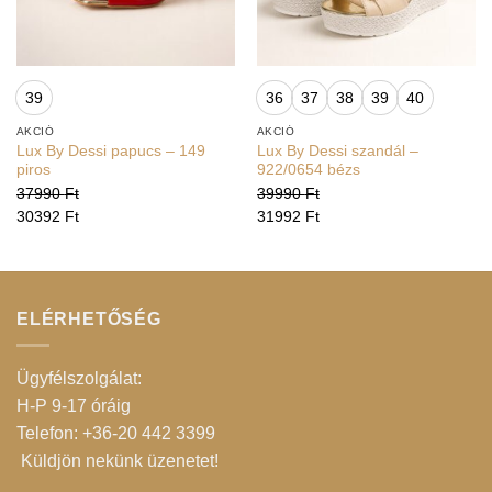
39
36
37
38
39
40
AKCIÓ
AKCIÓ
Lux By Dessi papucs – 149
Lux By Dessi szandál –
piros
922/0654 bézs
37990
Ft
39990
Ft
30392
Ft
31992
Ft
ELÉRHETŐSÉG
Ügyfélszolgálat:
H-P 9-17 óráig
Telefon: +36-20 442 3399
Küldjön nekünk üzenetet
!