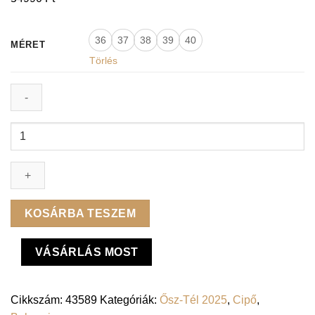
36
37
38
39
40
MÉRET
Törlés
Lux
By
Dessi
bokacsizma
-
Megan-
KOSÁRBA TESZEM
14
fekete
VÁSÁRLÁS MOST
mennyiség
Cikkszám:
43589
Kategóriák:
Ősz-Tél 2025
,
Cipő
,