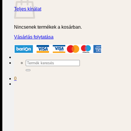
Teljes kínálat
Nincsenek termékek a kosárban.
Vásárlás folytatása
Keresés
a
következőre:
0