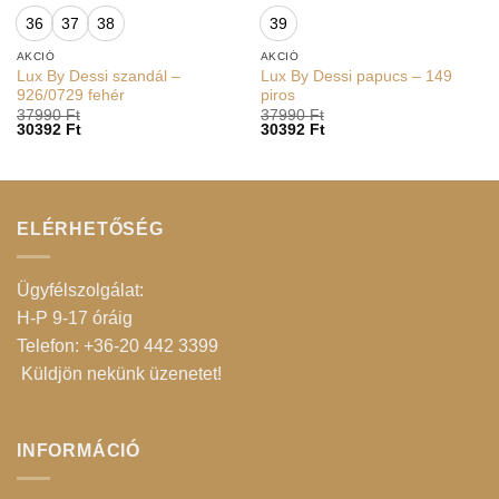
36
37
38
39
AKCIÓ
AKCIÓ
Lux By Dessi szandál –
Lux By Dessi papucs – 149
926/0729 fehér
piros
37990
Ft
37990
Ft
30392
Ft
30392
Ft
ELÉRHETŐSÉG
Ügyfélszolgálat:
H-P 9-17 óráig
Telefon: +36-20 442 3399
Küldjön nekünk üzenetet
!
INFORMÁCIÓ