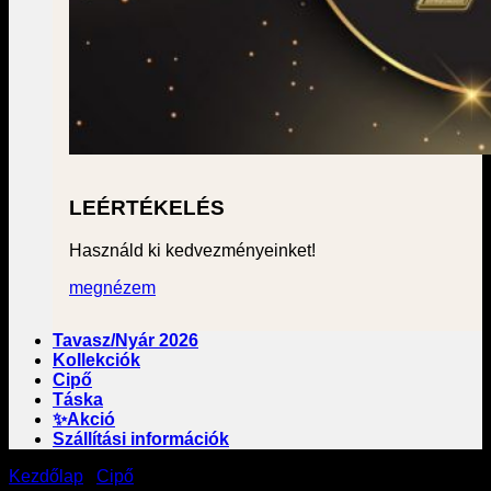
LEÉRTÉKELÉS
Használd ki kedvezményeinket!
megnézem
Tavasz/Nyár 2026
Kollekciók
Cipő
Táska
✨Akció
Szállítási információk
Kezdőlap
/
Cipő