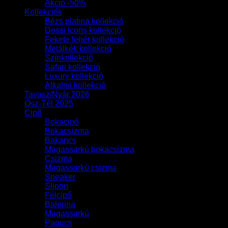
Akció -50%
Kollekciók
Bézs platina kollekció
Dessi Icons kollekció
Fekete fehér kollekció
Metálkék kollekció
Színkollekció
Safari kollekció
Luxury kollekció
Alkalmi kollekció
Tavasz/Nyár 2026
Ősz-Tél 2025
Cipő
Bokacipő
Bokacsizma
Bakancs
Magassarkú bokacsizma
Csizma
Magassarkú csizma
Sneaker
Slipon
Félcipő
Balerina
Magassarkú
Papucs