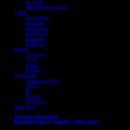
Szandál
Magassarkú szandál
Táska
Utazótáska
Válltáska
Oldaltáska
Sporttáska
Kézitáska
Hátitáska
Ruhák
Szoknya
Felső
Kabát
Nadrág
Kiegészítő
Sapka-sál szett
Kitűző
Öv
Ékszer
Pénztárca
Nyár 2025
További információk
Mérettáblázat és Vásárlási Tájékoztató