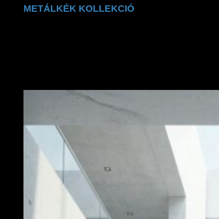
METÁLKÉK KOLLEKCIÓ
A Claudio Dessi metálkék kollekció a ragyogó
részletek tökéletes kombinációja. A csillogó felületek és
prémium kidolgozás exkluzív, trendi megjelenést
biztosítanak.
MEGNÉZEM