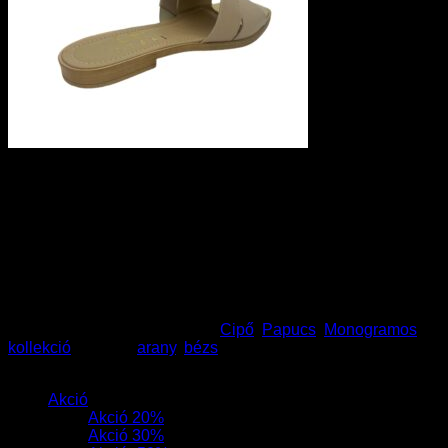
Lux By Dessi papucs –
1309-37/0724 cappuccino
Ez a termék jelenleg nincs készleten és nem
megvásárolható.
Cikkszám:
59946
Kategóriák:
Cipő
,
Papucs
,
Monogramos
kollekció
Címkék:
arany
,
bézs
Termékek
Akció
Akció 20%
Akció 30%