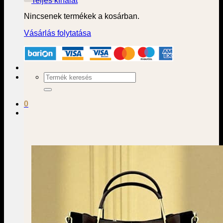
Teljes kínálat
Nincsenek termékek a kosárban.
Vásárlás folytatása
Keresés
a
következőre:
0