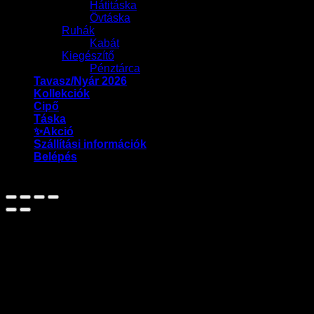
Hátitáska
Övtáska
Ruhák
Kabát
Kiegészítő
Pénztárca
Tavasz/Nyár 2026
Kollekciók
Cipő
Táska
✨Akció
Szállítási információk
Belépés