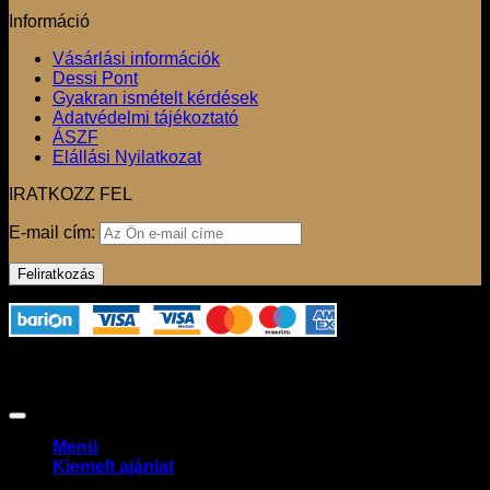
Információ
Vásárlási információk
Dessi Pont
Gyakran ismételt kérdések
Adatvédelmi tájékoztató
ÁSZF
Elállási Nyilatkozat
IRATKOZZ FEL
E-mail cím:
Az oldalon használt fotók szerzői jogvédelem alatt állnak,
felhasználásuk csak a jogtulajdonos engedélyével
lehetséges. Copyright 2026 ©
Claudio Dessi Budapest
Menü
Kiemelt ajánlat