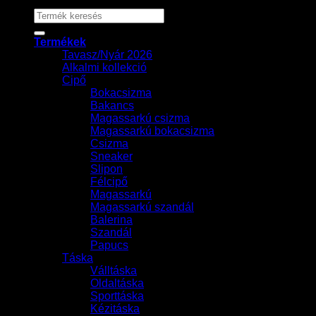
Keresés
a
következőre:
Termékek
Tavasz/Nyár 2026
Alkalmi kollekció
Cipő
Bokacsizma
Bakancs
Magassarkú csizma
Magassarkú bokacsizma
Csizma
Sneaker
Slipon
Félcipő
Magassarkú
Magassarkú szandál
Balerina
Szandál
Papucs
Táska
Válltáska
Oldaltáska
Sporttáska
Kézitáska