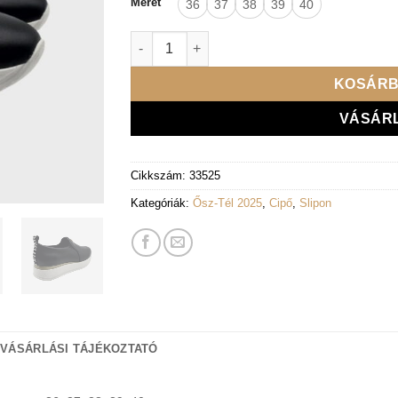
Méret
36
37
38
39
40
Lux by Dessi Slipon 966 Fekete LC mennyis
KOSÁRB
VÁSÁR
Cikkszám:
33525
Kategóriák:
Ősz-Tél 2025
,
Cipő
,
Slipon
 VÁSÁRLÁSI TÁJÉKOZTATÓ