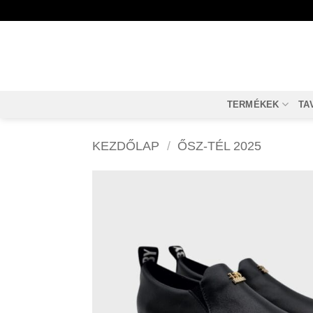
Skip
to
content
TERMÉKEK
TA
KEZDŐLAP
/
ŐSZ-TÉL 2025