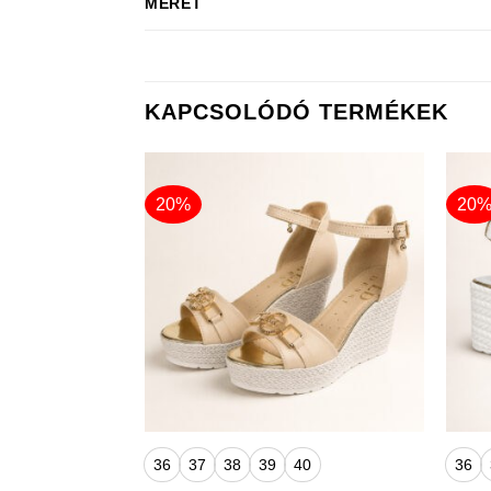
MÉRET
KAPCSOLÓDÓ TERMÉKEK
20%
20
+
+
36
37
38
39
40
36