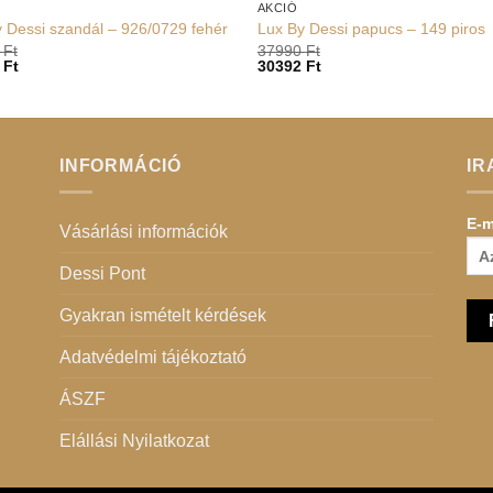
AKCIÓ
 Dessi szandál – 926/0729 fehér
Lux By Dessi papucs – 149 piros
0
Ft
37990
Ft
2
Ft
30392
Ft
INFORMÁCIÓ
IR
E-m
Vásárlási információk
Dessi Pont
Gyakran ismételt kérdések
Adatvédelmi tájékoztató
ÁSZF
Elállási Nyilatkozat