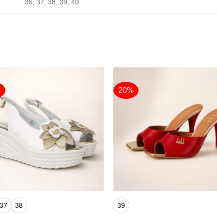
36, 37, 38, 39, 40
%
20%
+
37
38
39