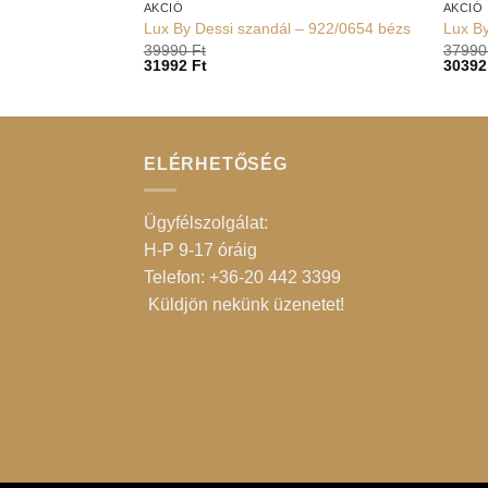
AKCIÓ
AKCIÓ
Lux By Dessi szandál – 922/0654 bézs
Lux By
39990
Ft
3799
31992
Ft
3039
ELÉRHETŐSÉG
Ügyfélszolgálat:
H-P 9-17 óráig
Telefon: +36-20 442 3399
Küldjön nekünk üzenetet
!