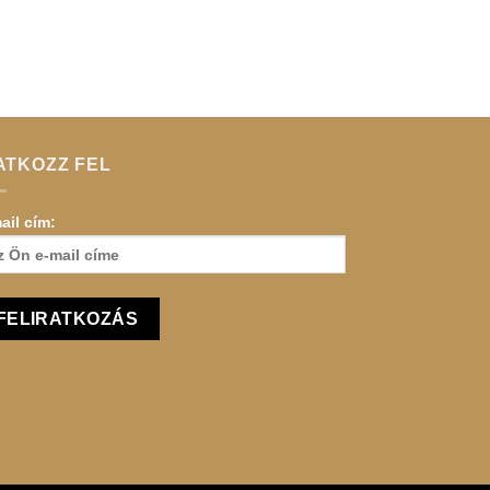
ATKOZZ FEL
ail cím: