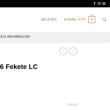
0
BELÉPÉS
KOSÁR /
0
FT
TÁSI INFORMÁCIÓK
66 Fekete LC
TÖRLÉS