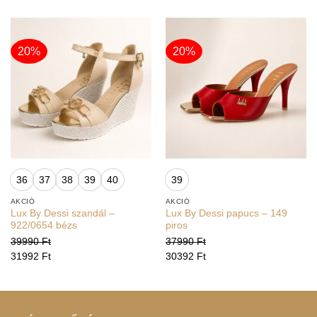
20%
20%
36
37
38
39
40
39
AKCIÓ
AKCIÓ
Lux By Dessi szandál –
Lux By Dessi papucs – 149
922/0654 bézs
piros
39990
Ft
37990
Ft
31992
Ft
30392
Ft