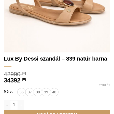
Lux By Dessi szandál – 839 natúr barna
42990
Ft
34392
Ft
TÖRLÉS
Méret
36
37
38
39
40
Lux By Dessi szandál - 839 natúr barna mennyiség