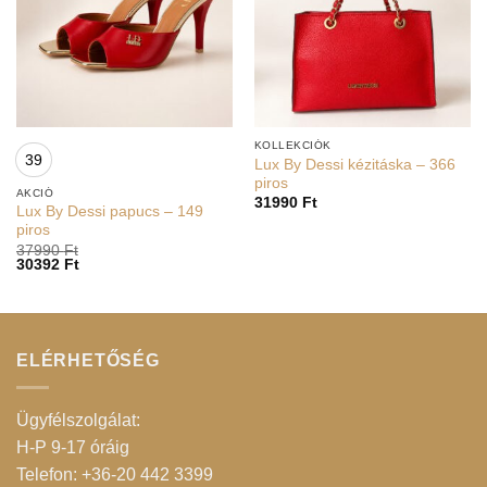
KOLLEKCIÓK
39
Lux By Dessi kézitáska – 366
piros
AKCIÓ
31990
Ft
Lux By Dessi papucs – 149
piros
37990
Ft
30392
Ft
ELÉRHETŐSÉG
Ügyfélszolgálat:
H-P 9-17 óráig
Telefon: +36-20 442 3399