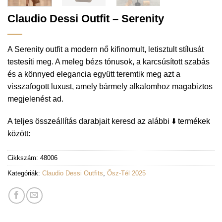
Claudio Dessi Outfit – Serenity
A Serenity outfit a modern nő kifinomult, letisztult stílusát
testesíti meg. A meleg bézs tónusok, a karcsúsított szabás
és a könnyed elegancia együtt teremtik meg azt a
visszafogott luxust, amely bármely alkalomhoz magabiztos
megjelenést ad.
A teljes összeállítás darabjait keresd az alábbi ⬇️ termékek
között:
Cikkszám:
48006
Kategóriák:
Claudio Dessi Outfits
,
Ősz-Tél 2025