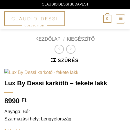
Skip
CLAUDIO DESSI BUDAPEST
to
content
0
KEZDŐLAP
/
KIEGÉSZÍTŐ
SZŰRÉS
Lux By Dessi karkötő – fekete lakk
8990
Ft
Anyaga: Bőr
Származási hely: Lengyelország