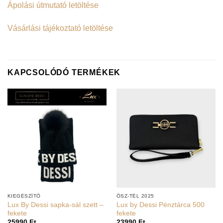
Ápolási útmutató letöltése
Vásárlási tájékoztató letöltése
KAPCSOLÓDÓ TERMÉKEK
KIEGÉSZÍTŐ
ŐSZ-TÉL 2025
Lux By Dessi sapka-sál szett –
Lux by Dessi Pénztárca 500
fekete
fekete
25990
Ft
23990
Ft