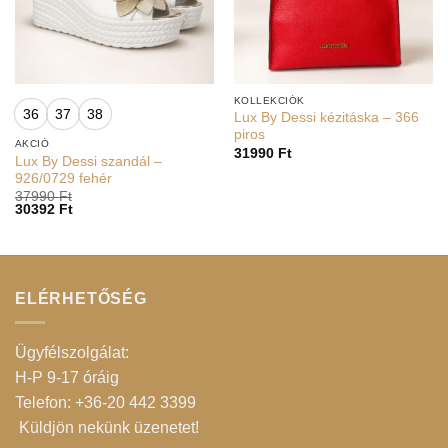
KOLLEKCIÓK
36
37
38
Lux By Dessi kézitáska – 366
piros
AKCIÓ
31990
Ft
Lux By Dessi szandál –
926/0729 fehér
37990
Ft
30392
Ft
ELÉRHETŐSÉG
Ügyfélszolgálat:
H-P 9-17 óráig
Telefon: +36-20 442 3399
Küldjön nekünk üzenetet
!