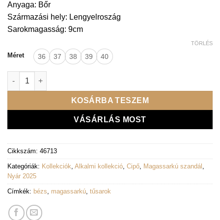
Anyaga: Bőr
Származási hely: Lengyelroszág
Sarokmagasság: 9cm
TÖRLÉS
Méret
36
37
38
39
40
Lux By Dessi magassarkú - 2227 B-Perla bézs mennyiség
KOSÁRBA TESZEM
VÁSÁRLÁS MOST
Cikkszám:
46713
Kategóriák:
Kollekciók
,
Alkalmi kollekció
,
Cipő
,
Magassarkú szandál
,
Nyár 2025
Címkék:
bézs
,
magassarkú
,
tűsarok