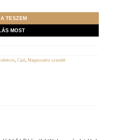
zs perla mennyiség
A TESZEM
LÁS MOST
kollekció
,
Cipő
,
Magassarkú szandál