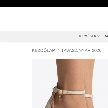
Skip
to
content
TERMÉKEK
TA
KEZDŐLAP
/
TAVASZ/NYÁR 2026