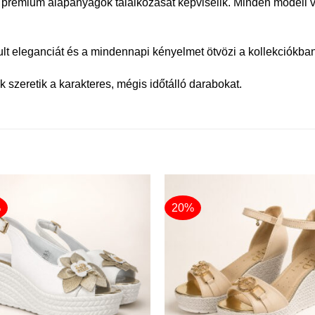
prémium alapanyagok találkozását képviselik. Minden modell va
tult eleganciát és a mindennapi kényelmet ötvözi a kollekciókban
 szeretik a karakteres, mégis időtálló darabokat.
%
20%