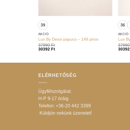
+
+
39
36
AKCIÓ
AKCIÓ
Lux By Dessi papucs – 149 piros
Lux By
37990
Ft
3799
30392
Ft
3039
ELÉRHETŐSÉG
Ügyfélszolgálat:
H-P 9-17 óráig
Telefon: +36-20 442 3399
Küldjön nekünk üzenetet
!