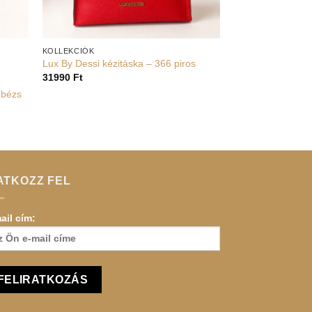
+
KOLLEKCIÓK
Lux By Dessi kézitáska – 366 piros
31990
Ft
 bézs
ATKOZZ FEL
ail cím: