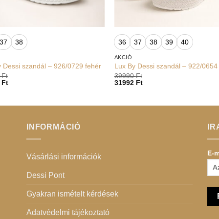
+
37
38
36
37
38
39
40
AKCIÓ
 Dessi szandál – 926/0729 fehér
Lux By Dessi szandál – 922/0654
0
Ft
39990
Ft
2
Ft
31992
Ft
INFORMÁCIÓ
IR
E-m
Vásárlási információk
Dessi Pont
Gyakran ismételt kérdések
Adatvédelmi tájékoztató