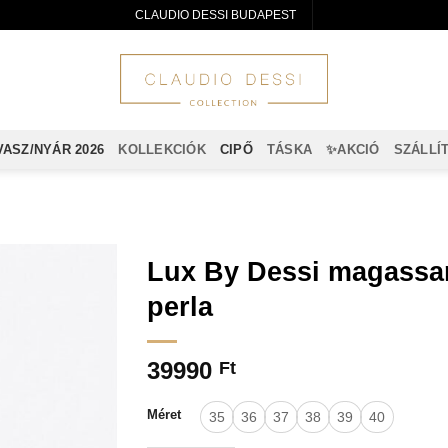
CLAUDIO DESSI BUDAPEST
VASZ/NYÁR 2026
KOLLEKCIÓK
CIPŐ
TÁSKA
✨AKCIÓ
SZÁLLÍ
Lux By Dessi magassar
perla
39990
Ft
Méret
35
36
37
38
39
40