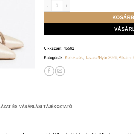
Lux By Dessi magassarkú szandál - 2243 bé
KOSÁRB
VÁSÁR
Cikkszám:
45591
Kategóriák:
Kollekciók
,
Tavasz/Nyár 2026
,
Alkalmi 
ÁZAT ÉS VÁSÁRLÁSI TÁJÉKOZTATÓ