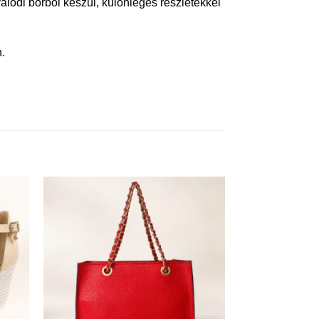
lódi bőrből készül, különleges részletekkel
.