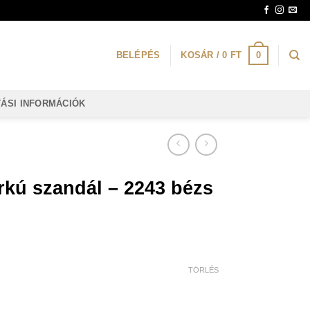
0
BELÉPÉS
KOSÁR /
0
FT
TÁSI INFORMÁCIÓK
kú szandál – 2243 bézs
TÖRLÉS