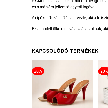
A Claudio Dessi cipők a modern design és a 
és a márkára jellemző egyedi logóval.
A cipőket Rozália Rácz tervezte, aki a letisz
Ez a modell tökéletes választás azoknak, akik
KAPCSOLÓDÓ TERMÉKEK
20%
20