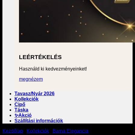
LEÉRTÉKELÉS
Használd ki kedvezményeinket!
megnézem
Tavasz/Nyár 2026
Kollekciók
Cipő
Táska
✨Akció
Szállítási információk
Kezdőlap
/
Kollekciók
/
Barna Elegancia