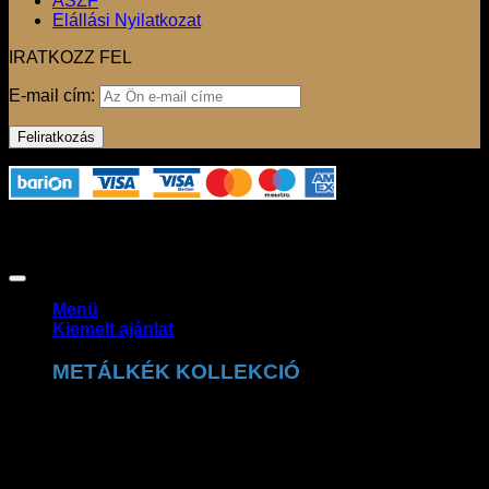
ÁSZF
Elállási Nyilatkozat
IRATKOZZ FEL
E-mail cím:
Az oldalon használt fotók szerzői jogvédelem alatt állnak,
felhasználásuk csak a jogtulajdonos engedélyével
lehetséges. Copyright 2026 ©
Claudio Dessi Budapest
Menü
Kiemelt ajánlat
METÁLKÉK KOLLEKCIÓ
A Claudio Dessi metálkék kollekció a ragyogó
részletek tökéletes kombinációja. A csillogó felületek és
prémium kidolgozás exkluzív, trendi megjelenést
biztosítanak.