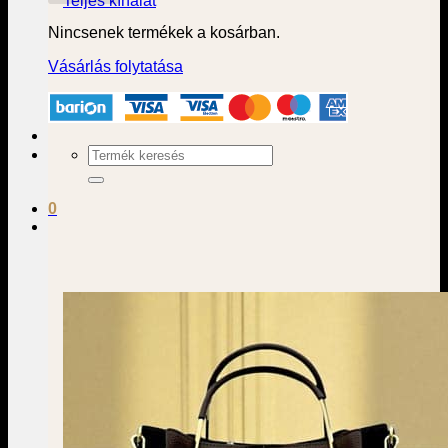
Teljes kínálat
Nincsenek termékek a kosárban.
Vásárlás folytatása
Keresés
a
következőre:
0