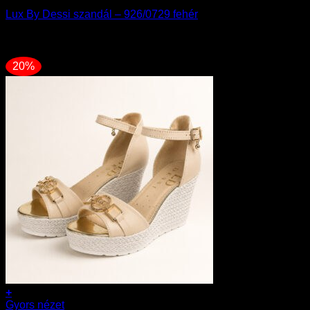
A
Lux By Dessi szandál – 926/0729 fehér
változatok
a
37990
Ft
termékoldalon
30392
Ft
választhatók
ki
20%
+
Ennek
Gyors nézet