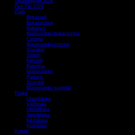
Tavasz/Nyár 2026
Ősz-Tél 2025
Cipő
Bokacipő
Bokacsizma
Bakancs
Magassarkú bokacsizma
Csizma
Magassarkú csizma
Sneaker
Slipon
Félcipő
Balerina
Magassarkú
Papucs
Szandál
Magassarkú szandál
Táska
Utazótáska
Válltáska
Oldaltáska
Sporttáska
Kézitáska
Hátitáska
Ruhák