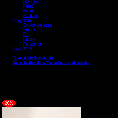
Szoknya
Felső
Kabát
Nadrág
Kiegészítő
Sapka-sál szett
Kitűző
Öv
Ékszer
Pénztárca
Nyár 2025
További információk
Mérettáblázat és Vásárlási Tájékoztató
Méret
36, 38, 39, 40
Kapcsolódó termékek
20%