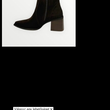
Lux by Dessi Magassarkú
bokacsizma 002 csokibarna
velúr
52990
Ft
Anyaga: Bőr
Származási hely: Lengyelország