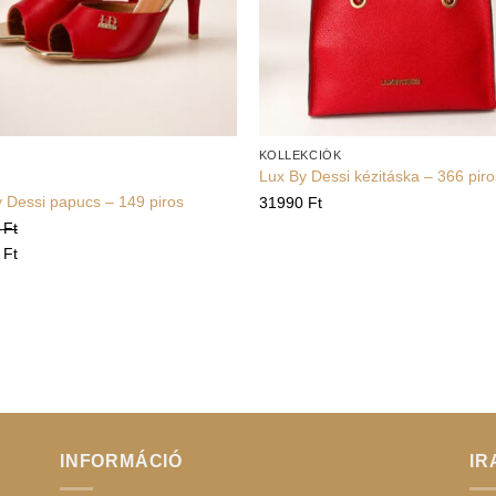
+
KOLLEKCIÓK
Lux By Dessi kézitáska – 366 piro
 Dessi papucs – 149 piros
31990
Ft
0
Ft
2
Ft
INFORMÁCIÓ
IR