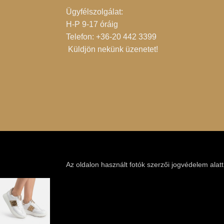
Ügyfélszolgálat:
H-P 9-17 óráig
Telefon: +36-20 442 3399
Küldjön nekünk üzenetet
!
Az oldalon használt fotók szerzői jogvédelem alat