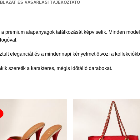
BLÁZAT ÉS VÁSÁRLÁSI TÁJÉKOZTATÓ
 a prémium alapanyagok találkozását képviselik. Minden modell
logóval.
isztult eleganciát és a mindennapi kényelmet ötvözi a kollekciók
kik szeretik a karakteres, mégis időtálló darabokat.
%