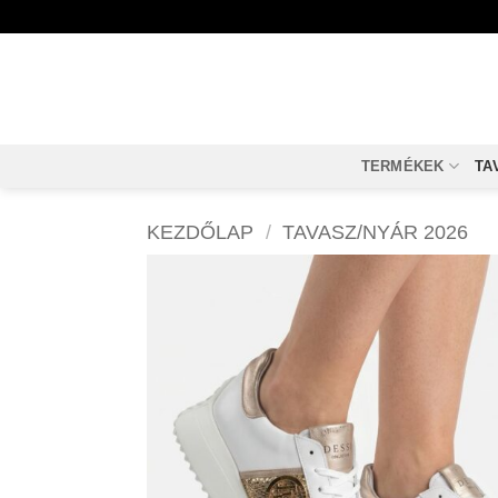
Skip
to
content
TERMÉKEK
TA
KEZDŐLAP
/
TAVASZ/NYÁR 2026