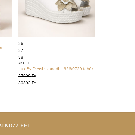
+
36
s
37
38
AKCIÓ
Lux By Dessi szandál – 926/0729 fehér
37990
Ft
30392
Ft
ATKOZZ FEL