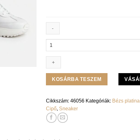
Lux
by
Dessi
sneaker
-
Hanza23-
KOSÁRBA TESZEM
VÁSÁ
108/Nika
fehér
platina
Cikkszám:
46056
Kategóriák:
Bézs platina
brokát
Cipő
,
Sneaker
mennyiség