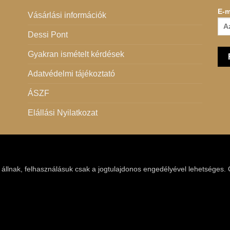
E-m
Vásárlási információk
Dessi Pont
Gyakran ismételt kérdések
Adatvédelmi tájékoztató
ÁSZF
Elállási Nyilatkozat
t állnak, felhasználásuk csak a jogtulajdonos engedélyével lehetséges