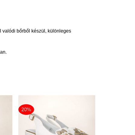
 valódi bőrből készül, különleges
ban.
20%