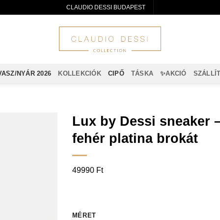
CLAUDIO DESSI BUDAPEST
VASZ/NYÁR 2026
KOLLEKCIÓK
CIPŐ
TÁSKA
✨AKCIÓ
SZÁLLÍ
Lux by Dessi sneaker 
fehér platina brokát
49990
Ft
MÉRET