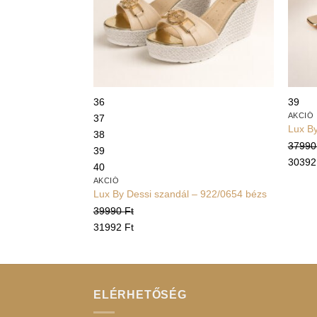
+
+
36
39
AKCIÓ
37
Lux By
38
3799
39
3039
40
AKCIÓ
Lux By Dessi szandál – 922/0654 bézs
39990
Ft
31992
Ft
ELÉRHETŐSÉG