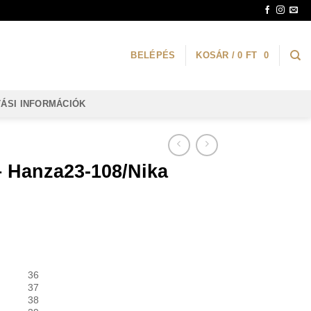
BELÉPÉS
KOSÁR /
0
FT
0
TÁSI INFORMÁCIÓK
– Hanza23-108/Nika
36
37
38