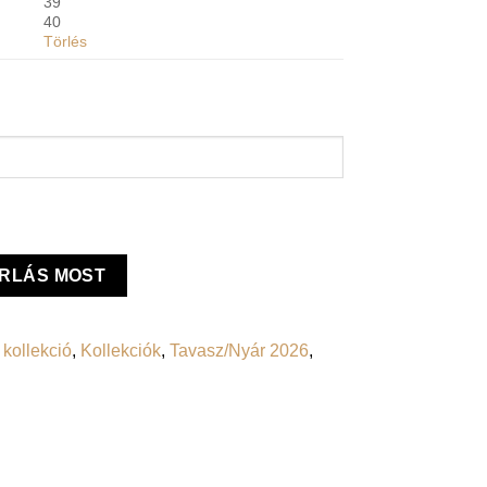
39
40
Törlés
RLÁS MOST
 kollekció
,
Kollekciók
,
Tavasz/Nyár 2026
,