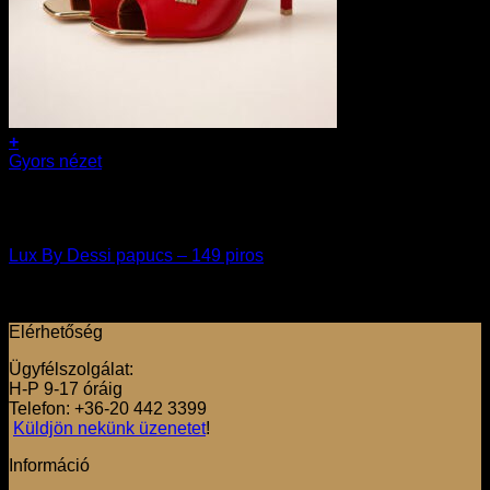
+
Ennek
Gyors nézet
a
39
terméknek
Akció
több
variációja
Lux By Dessi papucs – 149 piros
van.
A
37990
Ft
változatok
30392
Ft
a
Elérhetőség
termékoldalon
választhatók
Ügyfélszolgálat:
ki
H-P 9-17 óráig
Telefon: +36-20 442 3399
Küldjön nekünk üzenetet
!
Információ