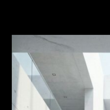
A Claudio Dessi metálkék kollekció a ragyogó
részletek tökéletes kombinációja. A csillogó felületek és
prémium kidolgozás exkluzív, trendi megjelenést
biztosítanak.
MEGNÉZEM