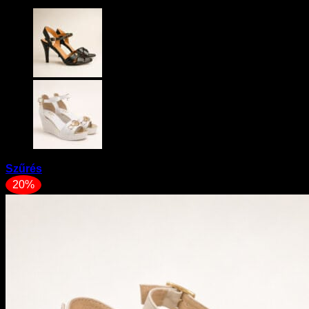
Szűrés
20%