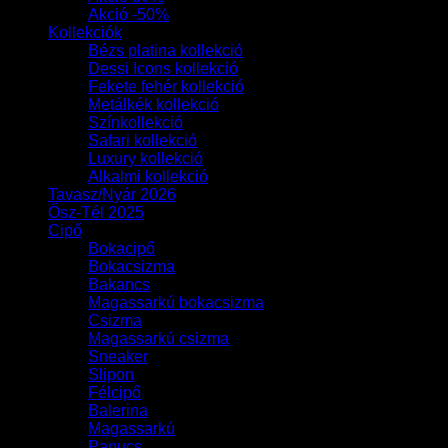
Akció -50%
Kollekciók
Bézs platina kollekció
Dessi Icons kollekció
Fekete fehér kollekció
Metálkék kollekció
Színkollekció
Safari kollekció
Luxury kollekció
Alkalmi kollekció
Tavasz/Nyár 2026
Ősz-Tél 2025
Cipő
Bokacipő
Bokacsizma
Bakancs
Magassarkú bokacsizma
Csizma
Magassarkú csizma
Sneaker
Slipon
Félcipő
Balerina
Magassarkú
Papucs