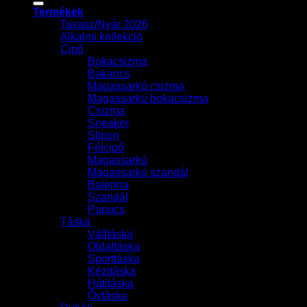
következőre:
Termékek
Tavasz/Nyár 2026
Alkalmi kollekció
Cipő
Bokacsizma
Bakancs
Magassarkú csizma
Magassarkú bokacsizma
Csizma
Sneaker
Slipon
Félcipő
Magassarkú
Magassarkú szandál
Balerina
Szandál
Papucs
Táska
Válltáska
Oldaltáska
Sporttáska
Kézitáska
Hátitáska
Övtáska