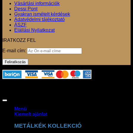
Vásárlási információk
Dessi Pont
Gyakran ismételt kérdések
Adatvédelmi tájékoztató
ÁSZF
Elállási Nyilatkozat
IRATKOZZ FEL
E-mail cím:
Az oldalon használt fotók szerzői jogvédelem alatt állnak,
felhasználásuk csak a jogtulajdonos engedélyével
lehetséges. Copyright 2026 ©
Claudio Dessi Budapest
Menü
Kiemelt ajánlat
METÁLKÉK KOLLEKCIÓ