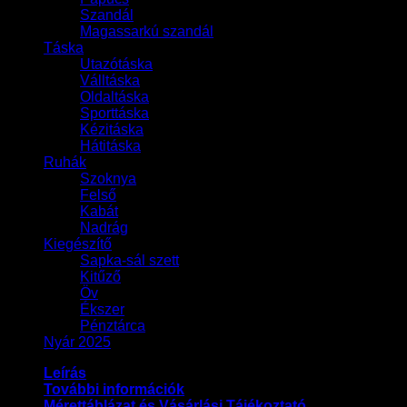
Szandál
Magassarkú szandál
Táska
Utazótáska
Válltáska
Oldaltáska
Sporttáska
Kézitáska
Hátitáska
Ruhák
Szoknya
Felső
Kabát
Nadrág
Kiegészítő
Sapka-sál szett
Kitűző
Öv
Ékszer
Pénztárca
Nyár 2025
Leírás
További információk
Mérettáblázat és Vásárlási Tájékoztató