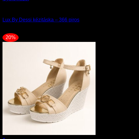
Kollekciók
Lux By Dessi kézitáska – 366 piros
31990
Ft
20%
+