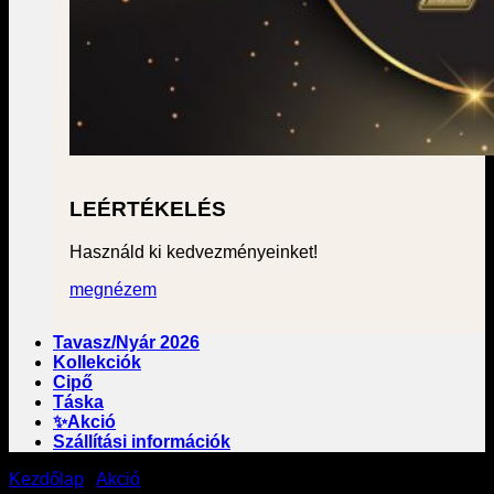
LEÉRTÉKELÉS
Használd ki kedvezményeinket!
megnézem
Tavasz/Nyár 2026
Kollekciók
Cipő
Táska
✨Akció
Szállítási információk
Kezdőlap
/
Akció