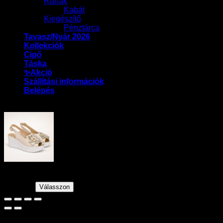
Ruhák
Kabát
Kiegészítő
Pénztárca
Tavasz/Nyár 2026
Kollekciók
Cipő
Táska
✨Akció
Szállítási információk
Belépés
Lux By Dessi szandál – 926/0729 bézs
37990
Ft
30392
Ft
Válasszon