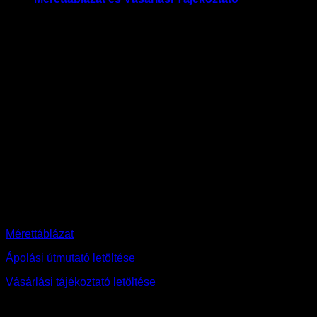
Időtálló stílus, valódi bőrből.
A Claudio Dessi cipők a modern design és a prémium
alapanyagok találkozását képviselik. Minden modell valódi
bőrből készül, különleges részletekkel és a márkára jellemző
egyedi logóval.
A cipőket Rozália Rácz tervezte, aki a letisztult eleganciát és
a mindennapi kényelmet ötvözi a kollekciókban.
Ez a modell tökéletes választás azoknak, akik szeretik a
karakteres, mégis időtálló darabokat.
Méret
36, 37, 38, 39, 40
Mérettáblázat
Ápolási útmutató letöltése
Vásárlási tájékoztató letöltése
Kapcsolódó termékek