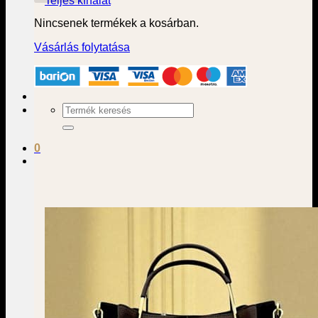
Teljes kínálat
Nincsenek termékek a kosárban.
Vásárlás folytatása
Keresés
a
következőre:
0