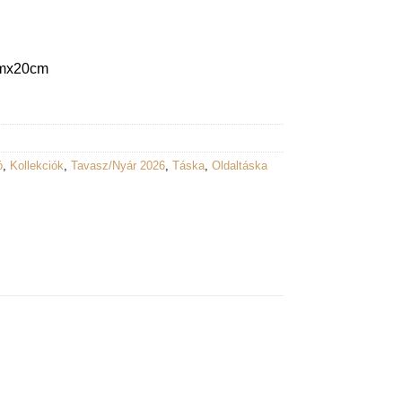
cmx20cm
ó
,
Kollekciók
,
Tavasz/Nyár 2026
,
Táska
,
Oldaltáska