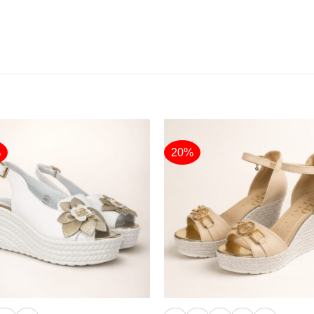
%
20%
+