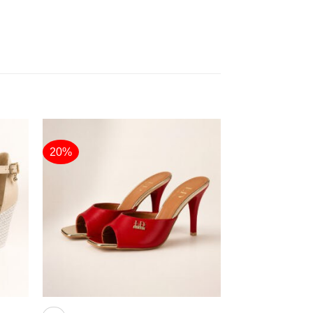
20%
+