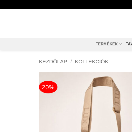
Skip
to
content
TERMÉKEK
TA
KEZDŐLAP
/
KOLLEKCIÓK
20%