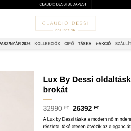
CLAUDIO DESSI BUDAPEST
VASZ/NYÁR 2026
KOLLEKCIÓK
CIPŐ
TÁSKA
✨AKCIÓ
SZÁLLÍ
Lux By Dessi oldaltásk
brokát
32990
26392
Ft
Ft
A Lux by Dessi táska a modern nő mindennap
részletei tökéletesen ötvözik az eleganciát