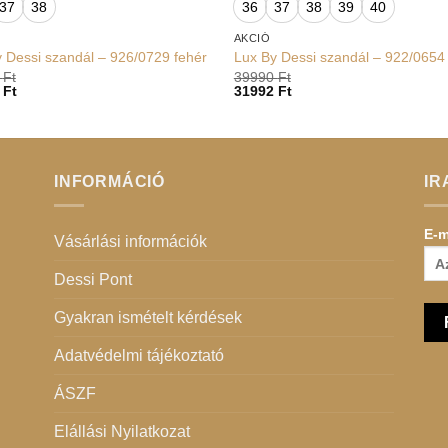
37
38
36
37
38
39
40
AKCIÓ
 Dessi szandál – 926/0729 fehér
Lux By Dessi szandál – 922/0654
0
Ft
39990
Ft
2
Ft
31992
Ft
INFORMÁCIÓ
IR
E-m
Vásárlási információk
Dessi Pont
Gyakran ismételt kérdések
Adatvédelmi tájékoztató
ÁSZF
Elállási Nyilatkozat