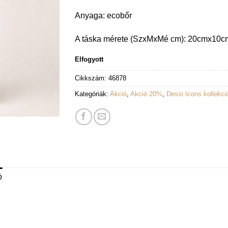
Anyaga: ecobőr
A táska mérete (SzxMxMé cm): 20cmx10
Elfogyott
Cikkszám:
46878
Kategóriák:
Akció
,
Akció 20%
,
Dessi Icons kollekci
Ó