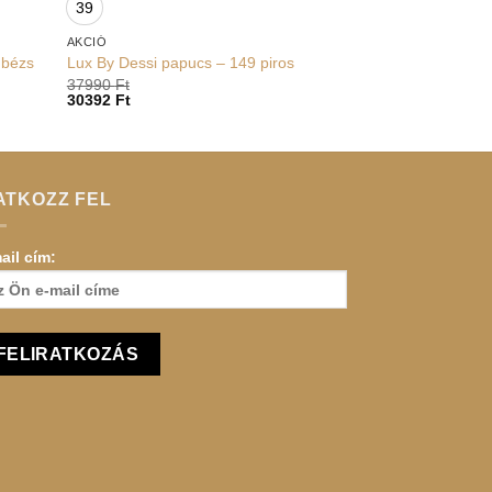
39
AKCIÓ
 bézs
Lux By Dessi papucs – 149 piros
37990
Ft
30392
Ft
ATKOZZ FEL
ail cím: