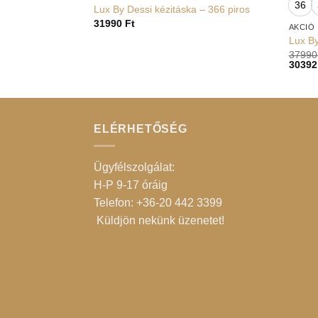
36
Lux By Dessi kézitáska – 366 piros
31990
Ft
AKCIÓ
Lux By
3799
3039
ELÉRHETŐSÉG
Ügyfélszolgálat:
H-P 9-17 óráig
Telefon: +36-20 442 3399
Küldjön nekünk üzenetet
!