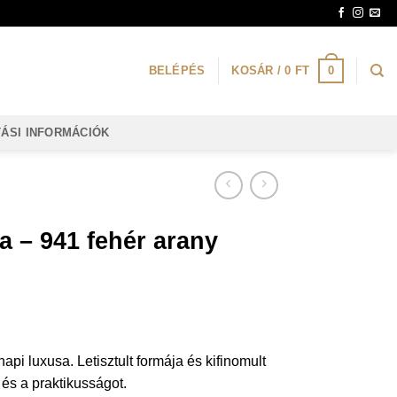
0
BELÉPÉS
KOSÁR /
0
FT
TÁSI INFORMÁCIÓK
a – 941 fehér arany
i luxusa. Letisztult formája és kifinomult
 és a praktikusságot.