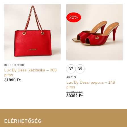
20%
KOLLEKCIÓK
37
39
Lux By Dessi kézitáska – 366
piros
AKCIÓ
31990
Ft
Lux By Dessi papucs – 149
piros
37990
Ft
30392
Ft
ELÉRHETŐSÉG