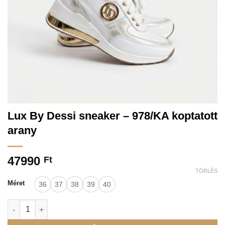
Lux By Dessi sneaker – 978/KA koptatott
arany
47990
Ft
TÖRLÉS
Méret
36
37
38
39
40
Lux By Dessi sneaker - 978/KA koptatott arany mennyiség