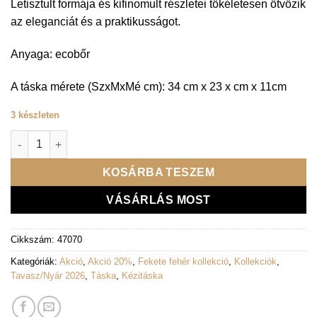
Letisztult formája és kifinomult részletei tökéletesen ötvözik
az eleganciát és a praktikusságot.
Anyaga: ecobőr
A táska mérete (SzxMxMé cm): 34 cm x 23 x cm x 11cm
3 készleten
Lux By Dessi kézitáska - 857 fehér mennyiség
KOSÁRBA TESZEM
VÁSÁRLÁS MOST
Cikkszám:
47070
Kategóriák:
Akció
,
Akció 20%
,
Fekete fehér kollekció
,
Kollekciók
,
Tavasz/Nyár 2026
,
Táska
,
Kézitáska