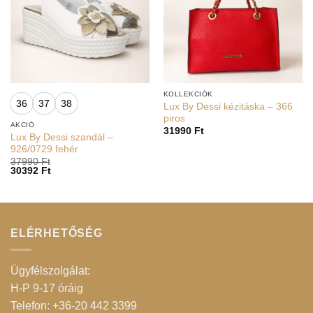
KOLLEKCIÓK
36
37
38
Lux By Dessi kézitáska – 366
piros
AKCIÓ
31990
Ft
Lux By Dessi szandál –
926/0729 fehér
37990
Ft
30392
Ft
ELÉRHETŐSÉG
Ügyfélszolgálat:
H-P 9-17 óráig
Telefon: +36-20 442 3399