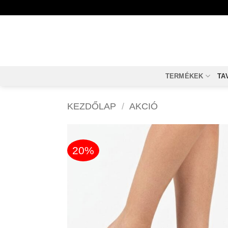
Skip
to
content
TERMÉKEK
TA
KEZDŐLAP
/
AKCIÓ
20%