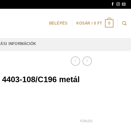
0
BELÉPÉS
KOSÁR /
0
FT
TÁSI INFORMÁCIÓK
 4403-108/C196 metál
TÖRLÉS