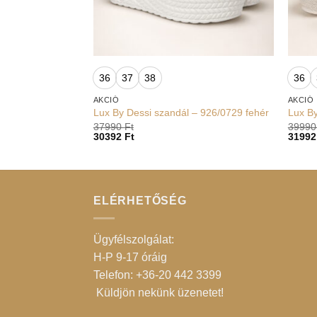
+
+
36
37
38
36
AKCIÓ
AKCIÓ
Lux By Dessi szandál – 926/0729 fehér
Lux By
37990
Ft
3999
30392
Ft
3199
ELÉRHETŐSÉG
Ügyfélszolgálat:
H-P 9-17 óráig
Telefon: +36-20 442 3399
Küldjön nekünk üzenetet
!