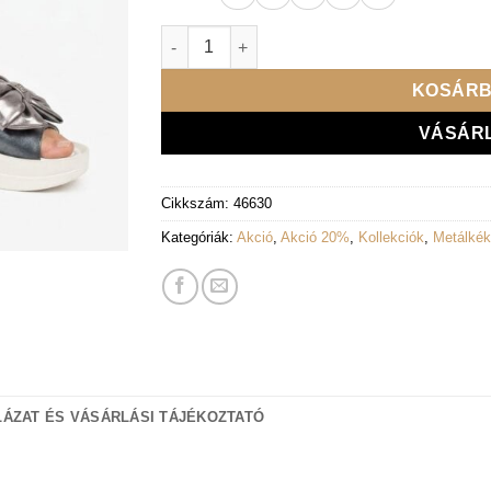
Lux By Dessi papucs - 4403-108/C196 metál
KOSÁRB
VÁSÁR
Cikkszám:
46630
Kategóriák:
Akció
,
Akció 20%
,
Kollekciók
,
Metálkék
ÁZAT ÉS VÁSÁRLÁSI TÁJÉKOZTATÓ