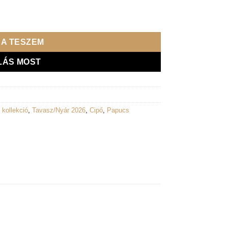
 kék ezüst mennyiség
A TESZEM
LÁS MOST
 kollekció
,
Tavasz/Nyár 2026
,
Cipő
,
Papucs