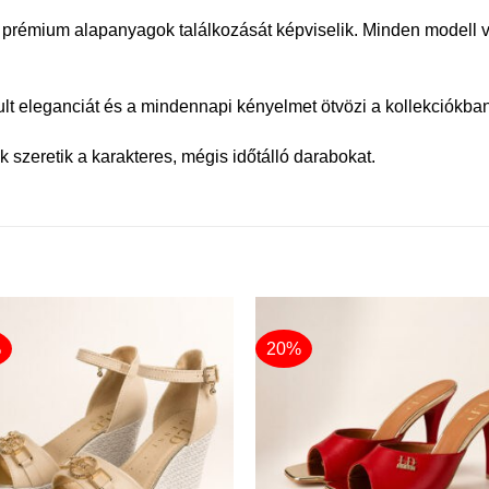
prémium alapanyagok találkozását képviselik. Minden modell va
tult eleganciát és a mindennapi kényelmet ötvözi a kollekciókban
 szeretik a karakteres, mégis időtálló darabokat.
%
20%