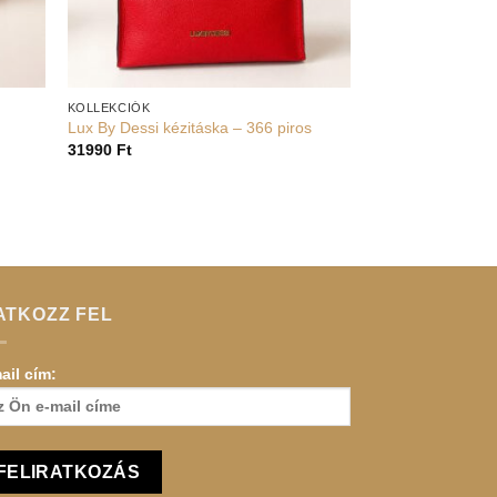
+
KOLLEKCIÓK
Lux By Dessi kézitáska – 366 piros
31990
Ft
ATKOZZ FEL
ail cím: