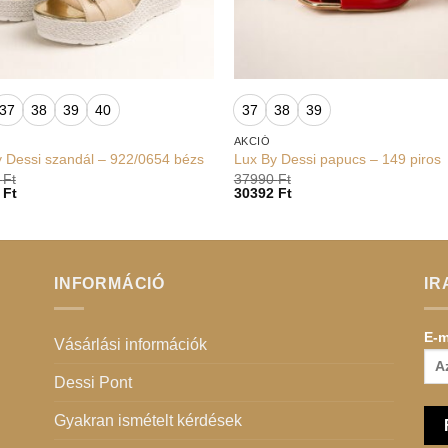
+
37
38
39
40
37
38
39
AKCIÓ
 Dessi szandál – 922/0654 bézs
Lux By Dessi papucs – 149 piros
0
Ft
37990
Ft
2
Ft
30392
Ft
INFORMÁCIÓ
IR
E-m
Vásárlási információk
Dessi Pont
Gyakran ismételt kérdések