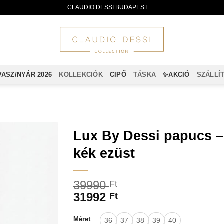
CLAUDIO DESSI BUDAPEST
VASZ/NYÁR 2026
KOLLEKCIÓK
CIPŐ
TÁSKA
✨AKCIÓ
SZÁLLÍ
Lux By Dessi papucs –
kék ezüst
39990
Ft
31992
Ft
Méret
36
37
38
39
40