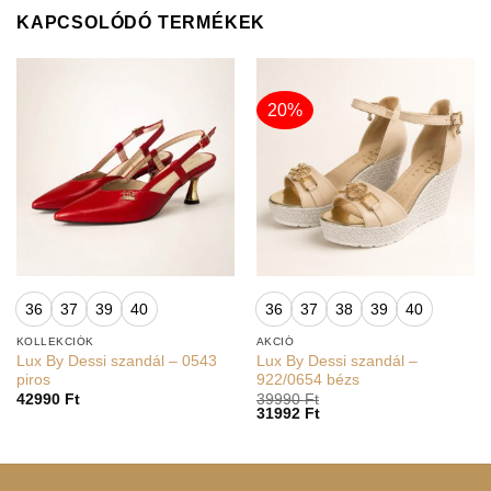
KAPCSOLÓDÓ TERMÉKEK
20%
36
37
39
40
36
37
38
39
40
KOLLEKCIÓK
AKCIÓ
Lux By Dessi szandál – 0543
Lux By Dessi szandál –
piros
922/0654 bézs
42990
Ft
39990
Ft
31992
Ft