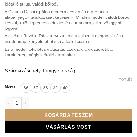
Időtálló stílus, valódi bőrből.
A Claudio Dessi cipők a modern design és a prémium
alapanyagok találkozását képviselik. Minden modell valódi bőrből
készül, különleges részletekkel és a márkára jellemző egyedi
logóval.
A cipőket Rozália Rácz tervezte, aki a letisztult eleganciát és a
mindennapi kényelmet ötvözi a kollekciókban.
Ez a modell tökéletes választás azoknak, akik szeretik a
karakteres, mégis időtálló darabokat.
Származási hely: Lengyelország
TÖRLÉS
Méret
36
37
38
39
40
Lux by Dessi Sneaker Hanza23-108/onika metál kék mennyiség
KOSÁRBA TESZEM
VÁSÁRLÁS MOST