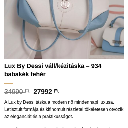
Lux By Dessi váll/kézitáska – 934
babakék fehér
34990
27992
Ft
Ft
A Lux by Dessi táska a modern nő mindennapi luxusa.
Letisztult formája és kifinomult részletei tökéletesen ötvözik
az eleganciát és a praktikusságot.