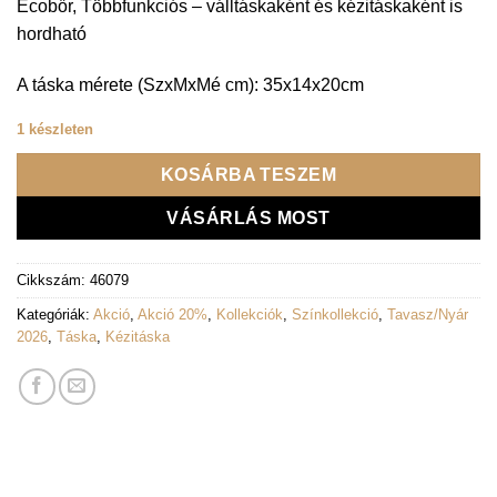
Ecobőr, Többfunkciós – válltáskaként és kézitáskaként is
hordható
A táska mérete (SzxMxMé cm): 35x14x20cm
1 készleten
KOSÁRBA TESZEM
VÁSÁRLÁS MOST
Cikkszám:
46079
Kategóriák:
Akció
,
Akció 20%
,
Kollekciók
,
Színkollekció
,
Tavasz/Nyár
2026
,
Táska
,
Kézitáska