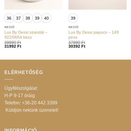
36
37
38
39
40
39
AKCIÓ
AKCIÓ
Lux By Dessi szandál –
Lux By Dessi papucs – 149
922/0654 bézs
piros
39990
Ft
37990
Ft
31992
Ft
30392
Ft
ELÉRHETŐSÉG
Ügyfélszolgálat:
H-P 9-17 óráig
Telefon: +36-20 442 3399
Küldjön nekünk üzenetet
!
INFORMÁCIÓ