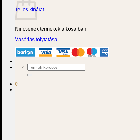
Teljes kínálat
Nincsenek termékek a kosárban.
Vásárlás folytatása
Keresés
a
következőre:
0