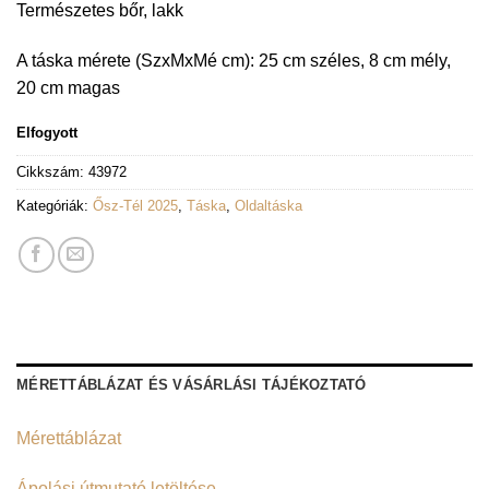
Természetes bőr, lakk
A táska mérete (SzxMxMé cm): 25 cm széles, 8 cm mély,
20 cm magas
Elfogyott
Cikkszám:
43972
Kategóriák:
Ősz-Tél 2025
,
Táska
,
Oldaltáska
MÉRETTÁBLÁZAT ÉS VÁSÁRLÁSI TÁJÉKOZTATÓ
Mérettáblázat
Ápolási útmutató letöltése