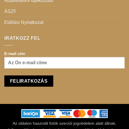
Adatvédelmi tájékoztató
ÁSZF
Elállási Nyilatkozat
IRATKOZZ FEL
E-mail cím:
Az oldalon használt fotók szerzői jogvédelem alatt állnak,