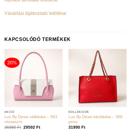
Vásárlási tájékoztató letöltése
KAPCSOLÓDÓ TERMÉKEK
20%
AKCIÓ
KOLLEKCIÓK
Lux By Dessi válltáska – 963
Lux By Dessi kézitáska – 366
rózsaszín
piros
36990
Ft
29592
Ft
31990
Ft