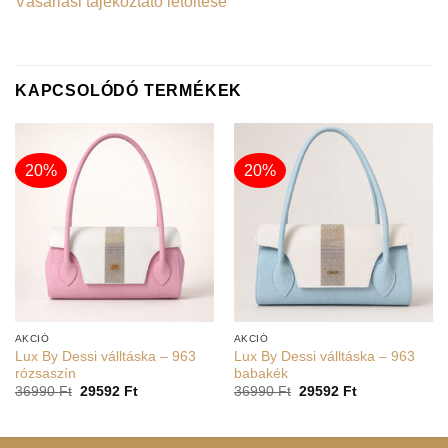
Vásárlási tájékoztató letöltése
KAPCSOLÓDÓ TERMÉKEK
20%
20%
AKCIÓ
AKCIÓ
Lux By Dessi válltáska – 963
Lux By Dessi válltáska – 963
rózsaszín
babakék
36990
Ft
29592
Ft
36990
Ft
29592
Ft