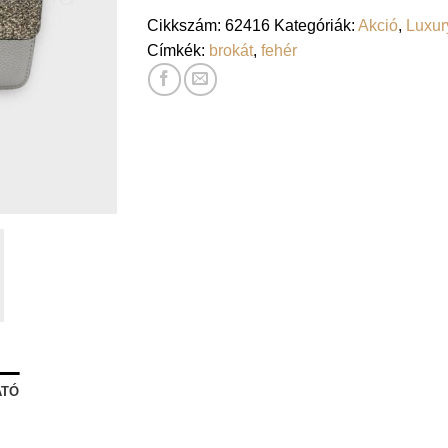
Cikkszám:
62416
Kategóriák:
Akció
,
Luxur
Címkék:
brokát
,
fehér
ATÓ