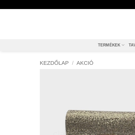
Skip
to
content
TERMÉKEK
TA
KEZDŐLAP
/
AKCIÓ