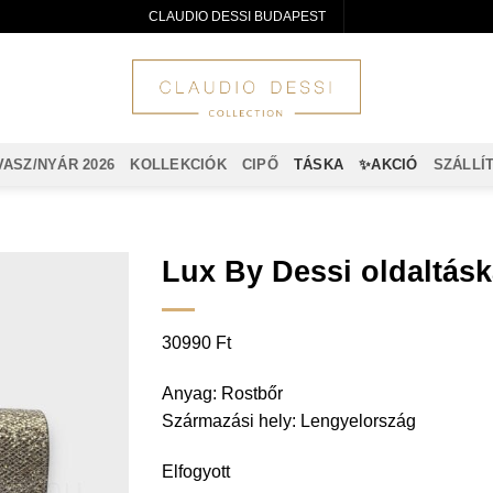
CLAUDIO DESSI BUDAPEST
VASZ/NYÁR 2026
KOLLEKCIÓK
CIPŐ
TÁSKA
✨AKCIÓ
SZÁLLÍ
Lux By Dessi oldaltásk
30990
Ft
Anyag: Rostbőr
Származási hely: Lengyelország
Elfogyott