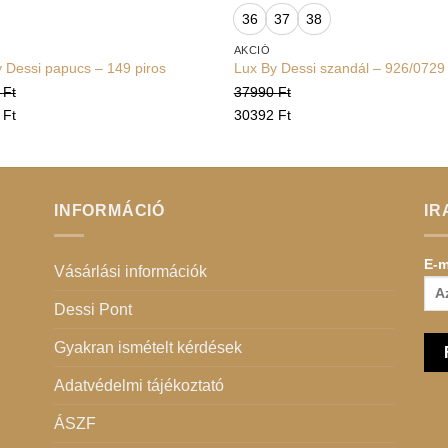
36
37
38
AKCIÓ
 Dessi papucs – 149 piros
Lux By Dessi szandál – 926/0729
0
Ft
37990
Ft
2
Ft
30392
Ft
INFORMÁCIÓ
IR
E-m
Vásárlási információk
Dessi Pont
Gyakran ismételt kérdések
Adatvédelmi tájékoztató
ÁSZF