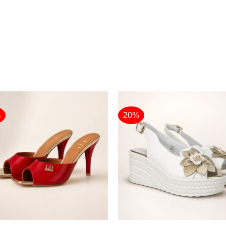
%
20%
+