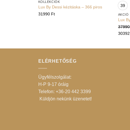
KOLLEKCIÓK
39
Lux By Dessi kézitáska – 366 piros
31990
Ft
AKCIÓ
Lux By
3799
3039
ELÉRHETŐSÉG
Ügyfélszolgálat:
H-P 9-17 óráig
Telefon: +36-20 442 3399
Küldjön nekünk üzenetet
!