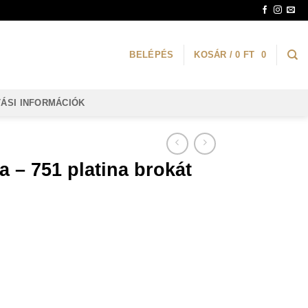
BELÉPÉS
KOSÁR /
0
FT
0
TÁSI INFORMÁCIÓK
a – 751 platina brokát