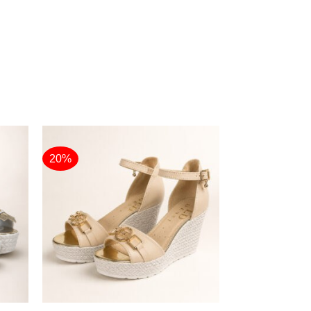
20%
+