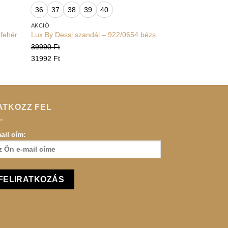
36
37
38
39
40
AKCIÓ
 fehér
Lux By Dessi szandál – 922/0654 bézs
39990
Ft
31992
Ft
ATKOZZ FEL
ail cím: