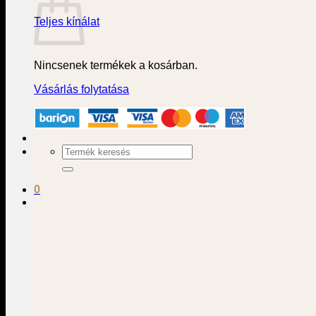
Teljes kínálat
Nincsenek termékek a kosárban.
Vásárlás folytatása
Keresés
a
következőre:
0