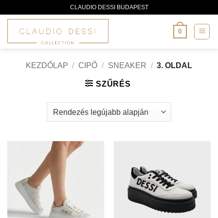
Skip
CLAUDIO DESSI BUDAPEST
to
content
0
KEZDŐLAP
/
CIPŐ
/
SNEAKER
/
3. OLDAL
SZŰRÉS