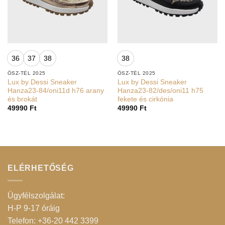
36
37
38
38
ŐSZ-TÉL 2025
ŐSZ-TÉL 2025
Lux by Dessi Sneaker
Lux by Dessi Sneaker
Hanza23-84/oni11d h76 arany
Hanza23-82/des/oni11 h75
és brokát
fekete és cirkónia
49990
Ft
49990
Ft
ELÉRHETŐSÉG
Ügyfélszolgálat:
H-P 9-17 óráig
Telefon: +36-20 442 3399