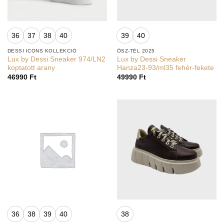
36
37
38
40
39
40
DESSI ICONS KOLLEKCIÓ
ŐSZ-TÉL 2025
Lux by Dessi Sneaker 974/LN2
Lux by Dessi Sneaker
koptatott arany
Hanza23-93/ml35 fehér-fekete
46990
Ft
49990
Ft
36
38
39
40
38