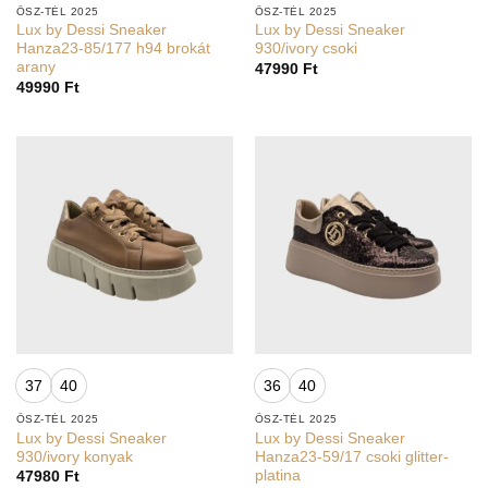
ŐSZ-TÉL 2025
ŐSZ-TÉL 2025
Lux by Dessi Sneaker
Lux by Dessi Sneaker
Hanza23-85/177 h94 brokát
930/ivory csoki
arany
47990
Ft
49990
Ft
37
40
36
40
ŐSZ-TÉL 2025
ŐSZ-TÉL 2025
Lux by Dessi Sneaker
Lux by Dessi Sneaker
930/ivory konyak
Hanza23-59/17 csoki glitter-
platina
47980
Ft