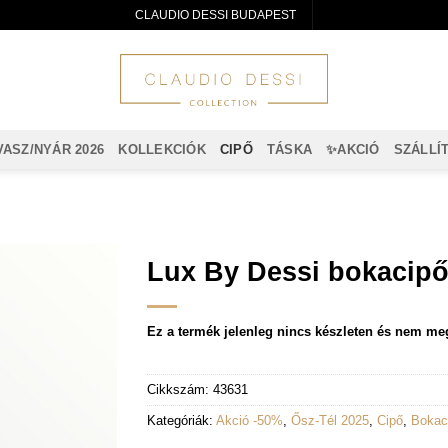
CLAUDIO DESSI BUDAPEST
VASZ/NYÁR 2026
KOLLEKCIÓK
CIPŐ
TÁSKA
✨AKCIÓ
SZÁLLÍ
Lux By Dessi bokacipő
Ez a termék jelenleg nincs készleten és nem me
Cikkszám:
43631
Kategóriák:
Akció -50%
,
Ősz-Tél 2025
,
Cipő
,
Bokac