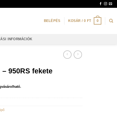
0
BELÉPÉS
KOSÁR /
0
FT
TÁSI INFORMÁCIÓK
 – 950RS fekete
gvásárolható.
ipő