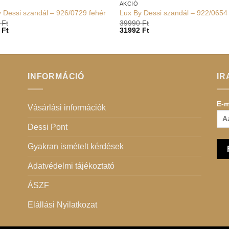
AKCIÓ
 Dessi szandál – 926/0729 fehér
Lux By Dessi szandál – 922/0654
0
Ft
39990
Ft
2
Ft
31992
Ft
INFORMÁCIÓ
IR
E-m
Vásárlási információk
Dessi Pont
Gyakran ismételt kérdések
Adatvédelmi tájékoztató
ÁSZF
Elállási Nyilatkozat