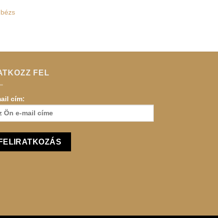
 bézs
ATKOZZ FEL
ail cím: