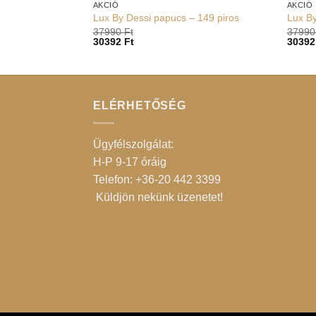
AKCIÓ
AKCIÓ
Lux By Dessi papucs – 149 piros
Lux By
37990
Ft
3799
30392
Ft
3039
ELÉRHETŐSÉG
Ügyfélszolgálat:
H-P 9-17 óráig
Telefon: +36-20 442 3399
Küldjön nekünk üzenetet
!