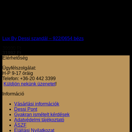
37
38
39
40
Akció
Lux By Dessi szandál – 922/0654 bézs
39990
Ft
31992
Ft
Elérhetőség
Ügyfélszolgálat:
H-P 9-17 óráig
Telefon: +36-20 442 3399
Küldjön nekünk üzenetet
!
Információ
Vásárlási információk
Dessi Pont
Gyakran ismételt kérdések
Adatvédelmi tájékoztató
ÁSZF
Elállási Nyilatkozat