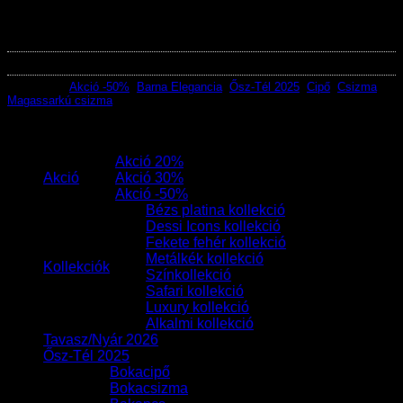
Ez a termék jelenleg nincs készleten és nem megvásárolható.
Cikkszám:
43625
Kategóriák:
Akció -50%
,
Barna Elegancia
,
Ősz-Tél 2025
,
Cipő
,
Csizma
,
Magassarkú csizma
Termékek
Akció 20%
Akció
Akció 30%
Akció -50%
Bézs platina kollekció
Dessi Icons kollekció
Fekete fehér kollekció
Metálkék kollekció
Kollekciók
Színkollekció
Safari kollekció
Luxury kollekció
Alkalmi kollekció
Tavasz/Nyár 2026
Ősz-Tél 2025
Bokacipő
Bokacsizma