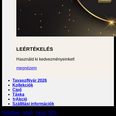
LEÉRTÉKELÉS
Használd ki kedvezményeinket!
megnézem
Tavasz/Nyár 2026
Kollekciók
Cipő
Táska
✨Akció
Szállítási információk
Kezdőlap
/
Akció
/
Akció -50%