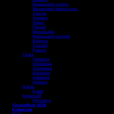
Magassarkú csizma
Magassarkú bokacsizma
Csizma
Sneaker
Slipon
Félcipő
Magassarkú
Magassarkú szandál
Balerina
Szandál
Papucs
Táska
Válltáska
Oldaltáska
Sporttáska
Kézitáska
Hátitáska
Övtáska
Ruhák
Kabát
Kiegészítő
Pénztárca
Tavasz/Nyár 2026
Kollekciók