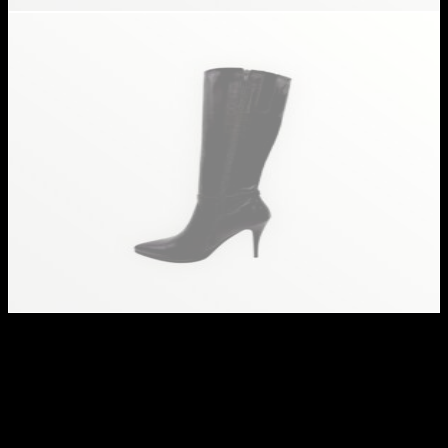
Lux By Dessi magassarkú
csizma – 790 csokibarna
lakk