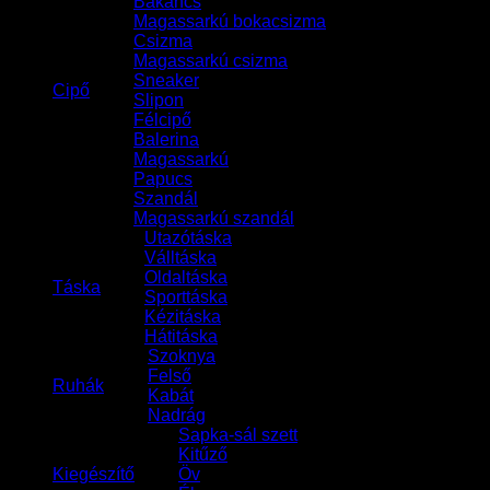
Bakancs
Magassarkú bokacsizma
Csizma
Magassarkú csizma
Sneaker
Cipő
Slipon
Félcipő
Balerina
Magassarkú
Papucs
Szandál
Magassarkú szandál
Utazótáska
Válltáska
Oldaltáska
Táska
Sporttáska
Kézitáska
Hátitáska
Szoknya
Felső
Ruhák
Kabát
Nadrág
Sapka-sál szett
Kitűző
Kiegészítő
Öv