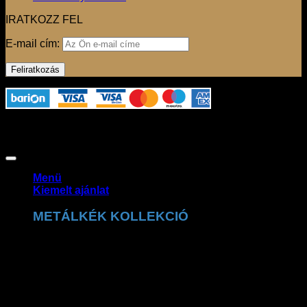
IRATKOZZ FEL
E-mail cím:
Az oldalon használt fotók szerzői jogvédelem alatt állnak,
felhasználásuk csak a jogtulajdonos engedélyével
lehetséges. Copyright 2026 ©
Claudio Dessi Budapest
Menü
Kiemelt ajánlat
METÁLKÉK KOLLEKCIÓ
A Claudio Dessi metálkék kollekció a ragyogó
részletek tökéletes kombinációja. A csillogó felületek és
prémium kidolgozás exkluzív, trendi megjelenést
biztosítanak.